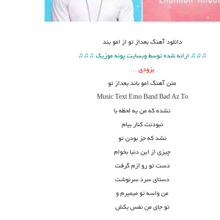
دانلود آهنگ
بعداز تو از امو بند
♫♫♫ ارائه شده توسط وبسایت پونه موزیک ♫♫♫
بزودی …
متن آهنگ
امو باند بعداز تو
Music Text
Emo Band
Bad Az To
نشده که من یه لحظه با
نبودنت کنار بیام
نشد که جز بودن تو
چیزی از این دنیا بخوام
دست تو رو ازم گرفت
دستای سرد سرنوشت
من واسه تو میمیرم و
تو جای من نفس بکش