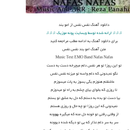
دانلود آهنگ
نفس نفس از امو بند
♫♫♫ ارائه شده توسط وبسایت پونه موزیک ♫♫♫
برای دانلود آهنگ به ادامه مطلب مراجعه کنید
متن آهنگ
امو بند نفس نفس
Music Text EMO Band Nafas Nafas
تو این روزا تو هر نفس دلم میچرخه دست به دست
نگو نم
ی
دونی که دلم واسه تو میزنه نفس نفس
عاشقتم هنوزم بگی بسوز به پات میسوزم
تا روزی که بخوای بیای چشم به راه تو میدوزم
بیا دست تو بده به دستم که دل به عشق تو بستم
نمیدونی که این روزا تو چه حال و روزی هستم
از وقتی رفتی تو خونه دل منه که میگیره بهوونه
سر به سر دلم نذار که بی تو دیگه شده دیوونه