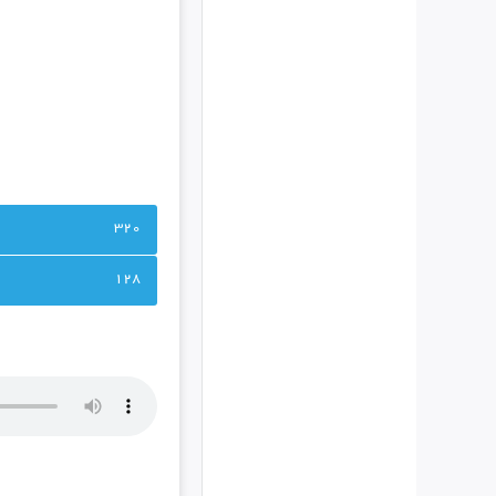
320
128