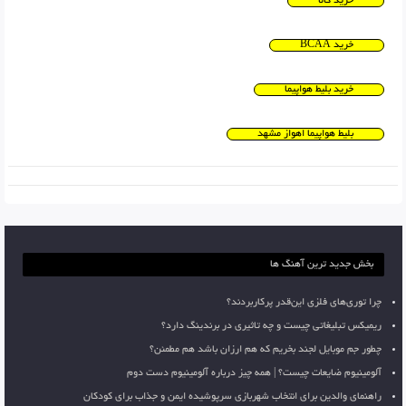
خرید کالا
خرید BCAA
خرید بلیط هواپیما
بلیط هواپیما اهواز مشهد
بخش جدید ترین آهنگ ها
چرا توری‌های فلزی این‌قدر پرکاربردند؟
ریمیکس تبلیغاتی چیست و چه تاثیری در برندینگ دارد؟
چطور جم موبایل لجند بخریم که هم ارزان باشد هم مطمئن؟
آلومینیوم ضایعات چیست؟ | همه چیز درباره آلومینیوم دست دوم
راهنمای والدین برای انتخاب شهربازی سرپوشیده ایمن و جذاب برای کودکان