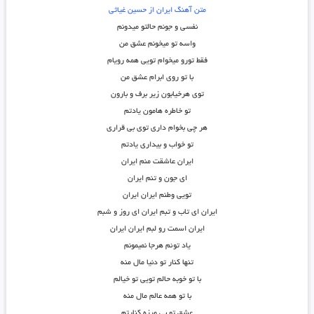
متن آهنگ ایران از حسین غیاثی
نفسی و جونم حالتو میدونم
واسه تو میخونم عشق من
فقط تورو میخوام تویی همه رویام
با تو روی ابرام عشق من
توی هرخیابون زیر برف و بارون
تو خاطره هامون یادتم
هر چی بخوام داری توی بی قراری
تو خواب و بیداری یادتم
ایران عاشقت منم ایران
ای جون و تنم ایران
تویی وطنم ایران ایران
ایران ای تاب و تبم ایران ای روز و شبم
ایران اسمت رو لبم ایران ایران
یاد توئم هرجا نمیمونم
تنها کنار تو دنیا مال منه
با تو خوبه حالم تویی تو خیالم
با تو همه عالم مال منه
عشق تو بی مرزه کنارتم