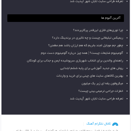
تعرفه طراحی سایت تابان شهر آپدیت شد
آخرین آلبوم ها
چرا توری‌های فلزی این‌قدر پرکاربردند؟
ریمیکس تبلیغاتی چیست و چه تاثیری در برندینگ دارد؟
چطور جم موبایل لجند بخریم که هم ارزان باشد هم مطمئن؟
آلومینیوم ضایعات چیست؟ | همه چیز درباره آلومینیوم دست دوم
راهنمای والدین برای انتخاب شهربازی سرپوشیده ایمن و جذاب برای کودکان
روش های جدید آموزشی برای پایه ششم ابتدایی
بهترین کالاهای سایت های چینی برای خرید و واردات
میکروفون یقه ای زیر یک میلیون
خطرات جراحی ترمیمی بینی چیست؟
تعرفه طراحی سایت تابان شهر آپدیت شد
کانال تلگرام آهنگ
طـبق ماده 12 فصل سوم قانون جرائم رایانه ای هرگونه کپی برداری از قالب طراحی