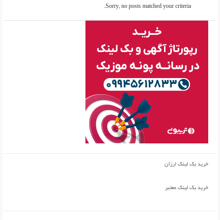
Sorry, no posts matched your criteria.
خرید بک لینک ارزان
خرید بک لینک معتبر