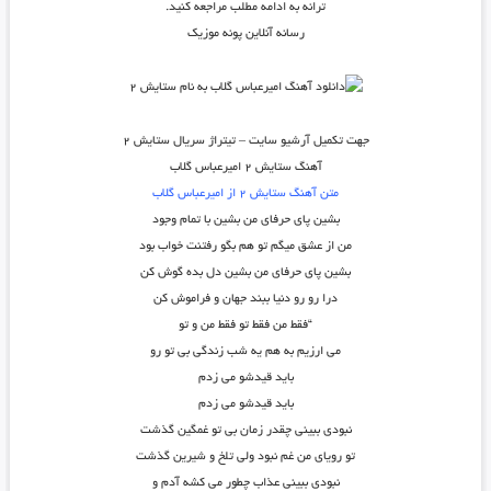
ترانه به ادامه مطلب مراجعه کنید.
رسانه آنلاین پونه موزیک
جهت تکمیل آرشیو سایت – تیتراژ سریال ستایش ۲
آهنگ ستایش ۲ امیرعباس گلاب
متن آهنگ ستایش ۲ از امیرعباس گلاب
بشین پای حرفای من بشین با تمام وجود
من از عشق میگم تو هم بگو رفتنت خواب بود
بشین پای حرفای من بشین دل بده گوش کن
درا رو رو دنیا ببند جهان و فراموش کن
“فقط من فقط تو فقط من و تو
می ارزیم به هم یه شب زندگی بی تو رو
باید قیدشو می زدم
باید قیدشو می زدم
نبودی ببینی چقدر زمان بی تو غمگین گذشت
تو رویای من غم نبود ولی تلخ و شیرین گذشت
نبودی ببینی عذاب چطور می کشه آدم و