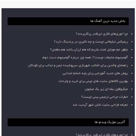
بخش جدید ترین آهنگ ها
چرا توری‌های فلزی این‌قدر پرکاربردند؟
ریمیکس تبلیغاتی چیست و چه تاثیری در برندینگ دارد؟
چطور جم موبایل لجند بخریم که هم ارزان باشد هم مطمئن؟
آلومینیوم ضایعات چیست؟ | همه چیز درباره آلومینیوم دست دوم
راهنمای والدین برای انتخاب شهربازی سرپوشیده ایمن و جذاب برای کودکان
روش های جدید آموزشی برای پایه ششم ابتدایی
بهترین کالاهای سایت های چینی برای خرید و واردات
میکروفون یقه ای زیر یک میلیون
خطرات جراحی ترمیمی بینی چیست؟
تعرفه طراحی سایت تابان شهر آپدیت شد
آخرین موزیک ویدئو ها
چرا توری‌های فلزی این‌قدر پرکاربردند؟