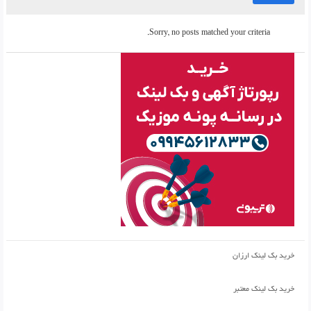
Sorry, no posts matched your criteria.
خرید بک لینک ارزان
خرید بک لینک معتبر