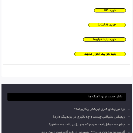
خرید کالا
خرید BCAA
خرید بلیط هواپیما
بلیط هواپیما اهواز مشهد
بخش جدید ترین آهنگ ها
چرا توری‌های فلزی این‌قدر پرکاربردند؟
ریمیکس تبلیغاتی چیست و چه تاثیری در برندینگ دارد؟
چطور جم موبایل لجند بخریم که هم ارزان باشد هم مطمئن؟
آلومینیوم ضایعات چیست؟ | همه چیز درباره آلومینیوم دست دوم