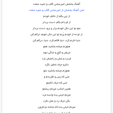
آهنگ بخشش امیرعباس گلاب و حمید صفت
متن آهنگ بخشش از امیرعباس گلاب و حمید صفت
از چی بگم از حالم، خودم
از فردام بگم، دست بردار
منو تو این حال خودم بزار و برو، دست بردار
از تو نه از خودم پُرَم تو این حال خوبم، ترکم کن
دنیا خارم کرد، دنیا قالم کرد، دنیا، درکم کن
هنوزم میشه بخشید همو
مریض و گیج و جنگی نبود
غریب و نیش و زخمیش نزد
دلارو حرف تحقیر نگرد
هنوزم میشه بخشید منو
منی که پس و لغزیدم و
منی که حرف خالیَمو
همین امشب میزنم ریشمو
میزنم خیلی بده واسه مرد
بگن حرف زد و عمل نکرد
میزنم خیلی بده که نباشه دو قرون