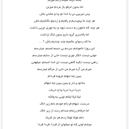
بکنه حرف سینه زخم میزنم
اما بدون حرفو باز مردم میزنن
پس تیریپی نی با خدا تو بیا و مشتی باش
هر چند ما پیچیدیم و رفتیم و زدیمو نگشتیم باش
هر چند که دلمون یه دست نبود و یه جوری چربی داشت
اما بالاسری آبرو دارو بدون لنگ نزاشت
ما که رسوای عالمیم چند چندیم باش ؟ …
این روزا خاموشم سردم بی حسم لمسم، میترسم
جونی نیست انگار نوری نیست حتی از سایَم میترسم
راهی نیست تکیه گاهی نیست ای خدا خستم، میفهمی
میرم من آره میرم من حتی از مرگم میترسم
ببین چه تنهام غروبه فردام
عذابو بردار و ببین ببین چه تنهام
دریا دریا دریا بیا و دریاب
لیلا لیلا لیلام تویی به والله
درست، تنهام فردام خودم دلم زیر خاک
اما حرفام رزمام صدام رسد از زیر خاک
دلم غوغا غوغا زدم هر بار فریاد
میشم اونی که تو میخوای از فردا، فردا فردا