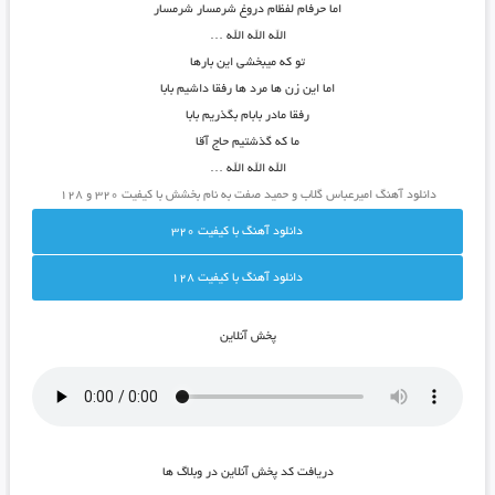
اما حرفام لفظام دروغ شرمسار شرمسار
الله الله الله …
تو که میبخشی این بارها
اما این زن ها مرد ها رفقا داشیم بابا
رفقا مادر بابام بگذریم بابا
ما که گذشتیم حاج آقا
الله الله الله …
دانلود آهنگ امیرعباس گلاب و حمید صفت به نام بخشش با کیفیت ۳۲۰ و ۱۲۸
دانلود آهنگ با کيفيت 320
دانلود آهنگ با کيفيت 128
پخش آنلاين
دريافت کد پخش آنلاين در وبلاگ ها