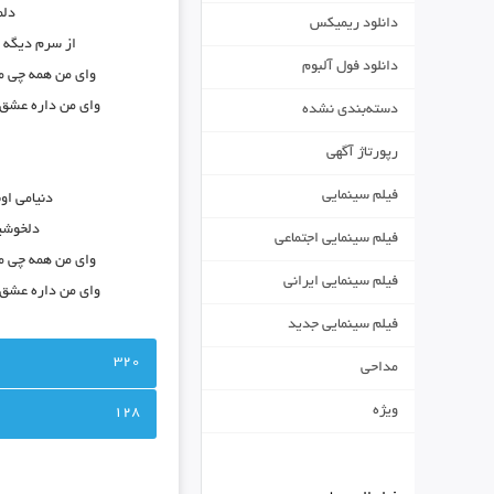
دلم
دانلود ریمیکس
از سرم دیگه 
دانلود فول آلبوم
وای من همه چی م
وای من داره عشق م
دسته‌بندی نشده
خ
رپورتاژ آگهی
فیلم سینمایی
دنیامی او
دلخوشیم
فیلم سینمایی اجتماعی
وای من همه چی م
فیلم سینمایی ایرانی
وای من داره عشق م
خ
فیلم سینمایی جدید
320
مداحی
ویژه
128