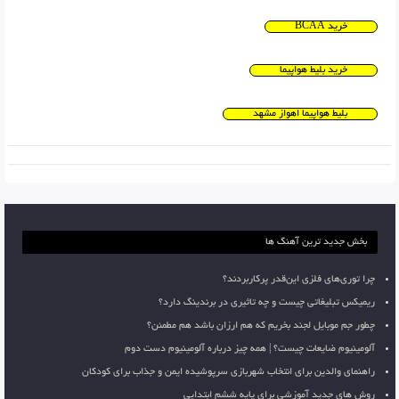
خرید BCAA
خرید بلیط هواپیما
بلیط هواپیما اهواز مشهد
بخش جدید ترین آهنگ ها
چرا توری‌های فلزی این‌قدر پرکاربردند؟
ریمیکس تبلیغاتی چیست و چه تاثیری در برندینگ دارد؟
چطور جم موبایل لجند بخریم که هم ارزان باشد هم مطمئن؟
آلومینیوم ضایعات چیست؟ | همه چیز درباره آلومینیوم دست دوم
راهنمای والدین برای انتخاب شهربازی سرپوشیده ایمن و جذاب برای کودکان
روش های جدید آموزشی برای پایه ششم ابتدایی