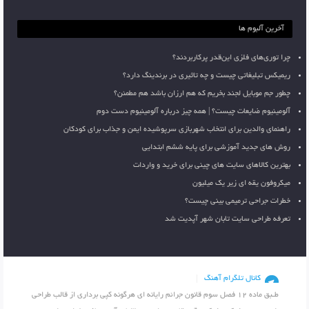
آخرین آلبوم ها
چرا توری‌های فلزی این‌قدر پرکاربردند؟
ریمیکس تبلیغاتی چیست و چه تاثیری در برندینگ دارد؟
چطور جم موبایل لجند بخریم که هم ارزان باشد هم مطمئن؟
آلومینیوم ضایعات چیست؟ | همه چیز درباره آلومینیوم دست دوم
راهنمای والدین برای انتخاب شهربازی سرپوشیده ایمن و جذاب برای کودکان
روش های جدید آموزشی برای پایه ششم ابتدایی
بهترین کالاهای سایت های چینی برای خرید و واردات
میکروفون یقه ای زیر یک میلیون
خطرات جراحی ترمیمی بینی چیست؟
تعرفه طراحی سایت تابان شهر آپدیت شد
کانال تلگرام آهنگ
طـبق ماده 12 فصل سوم قانون جرائم رایانه ای هرگونه کپی برداری از قالب طراحی