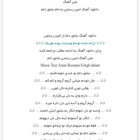
متن آهنگ
دانلود آهنگ امین رستمی به نام عشق دلم
دانلود آهنگ
عشق دلم از امین رستمی
♫♫♫ ارائه شده توسط وبسایت پونه موزیک ♫♫♫
برای دانلود آهنگ به ادامه مطلب مراجعه کنید
متن آهنگ
امین رستمی عشق دلم
Music Text Amin Rostami
Eshgh delam
♫
♫
… عشق دلم تو شدی تموم قلبم …
♫♫
♫
♫
… مال خودم میشی آروم آروم و کم کم …
♫♫
♫
♫
… وقتی تویی کنارم حال خوبی …
♫♫
♫
♫
… دارم وای به دل بی قرارم …
♫♫
♫
♫
… آروم آروم و آسه این دل داره میره …
♫♫
♫
♫
… واسه تو دل تنهام انگار یه عشق خیلی خاصه …
♫♫
♫
♫
… انگار تو آسمونم اینه حال دل دیوونم
♫
♫
… فقط خودم میتونم حرف تو چشاتو بخونم …
♫♫
♫
♫
… عشق دلم تو میشی چه دل روان پریشی …
♫♫