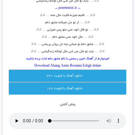
♫
♫
… باید تو مال من شی مال اونکه زندگیشی
.:: ponemusic.ir ::.
♫
♫
… قلبم نمیزنه قلبت مال منه …
♫♫
♫
♫
… از تو دل نمیکنه عشق دلم
♫
♫
… تو فال خود منی منو پس نمیزنی …
♫♫
♫
♫
… مال خود منی عشق دلم …
♫♫
♫
♫
… عشق دلم تو میشی چه دل روان پریشی …
♫♫
♫
♫
… باید تو مال من شی مال اونکه زندگیشی …
♫♫
امیدوارم از آهنگ امین رستمی با نام عشق دلم لذت برده باشید
Download Ahang
Amin Rostami
Eshgh delam
دانلود آهنگ با کيفيت 320
دانلود آهنگ با کيفيت 128
پخش آنلاين