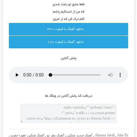
فقط عشق تو باعث شدی
که من از خستگیم پاشم
گلم ترک کن که از امروز
دانلود آهنگ با کيفيت 320
دانلود آهنگ با کيفيت 128
پخش آنلاين
دريافت کد پخش آنلاين در وبلاگ ها
Atre To
,
Ahoora Javid
,
آهنگ جدید غمگین
,
آهنگ عطر تو
,
آهنگ غمگین اهورا جاوید
,