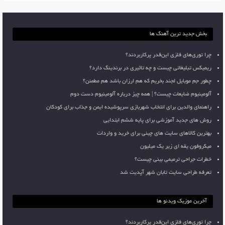
بخش جدید ترین آهنگ ها
چرا توری‌های فلزی این‌قدر پرکاربردند؟
ریمیکس تبلیغاتی چیست و چه تاثیری در برندینگ دارد؟
چطور جم موبایل لجند بخریم که هم ارزان باشد هم مطمئن؟
آلومینیوم ضایعات چیست؟ | همه چیز درباره آلومینیوم دست دوم
راهنمای والدین برای انتخاب شهربازی سرپوشیده ایمن و جذاب برای کودکان
روش های جدید آموزشی برای پایه ششم ابتدایی
بهترین کالاهای سایت های چینی برای خرید و واردات
میکروفون یقه ای زیر یک میلیون
خطرات جراحی ترمیمی بینی چیست؟
تعرفه طراحی سایت تابان شهر آپدیت شد
آخرین موزیک ویدئو ها
چرا توری‌های فلزی این‌قدر پرکاربردند؟