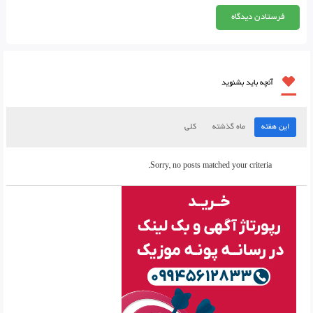
آنچه باید بشنوید
این هفته
ماه گذشته
کلی
Sorry, no posts matched your criteria.