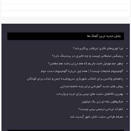
بخش جدید ترین آهنگ ها
چرا توری‌های فلزی این‌قدر پرکاربردند؟
ریمیکس تبلیغاتی چیست و چه تاثیری در برندینگ دارد؟
چطور جم موبایل لجند بخریم که هم ارزان باشد هم مطمئن؟
آلومینیوم ضایعات چیست؟ | همه چیز درباره آلومینیوم دست دوم
راهنمای والدین برای انتخاب شهربازی سرپوشیده ایمن و جذاب برای کودکان
روش های جدید آموزشی برای پایه ششم ابتدایی
بهترین کالاهای سایت های چینی برای خرید و واردات
میکروفون یقه ای زیر یک میلیون
خطرات جراحی ترمیمی بینی چیست؟
تعرفه طراحی سایت تابان شهر آپدیت شد