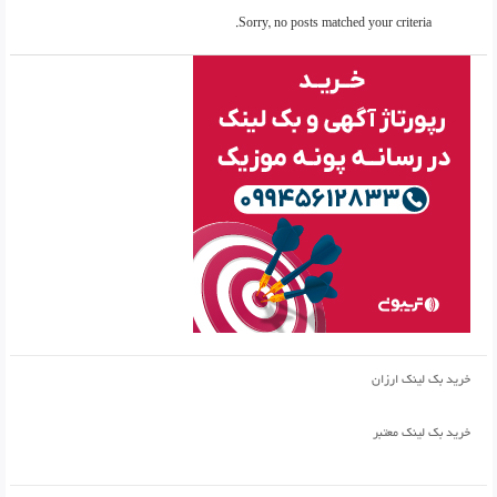
Sorry, no posts matched your criteria.
خرید بک لینک ارزان
خرید بک لینک معتبر