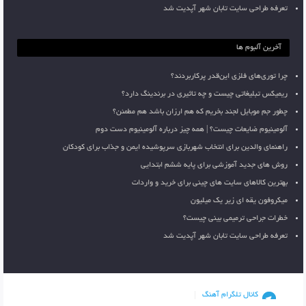
تعرفه طراحی سایت تابان شهر آپدیت شد
آخرین آلبوم ها
چرا توری‌های فلزی این‌قدر پرکاربردند؟
ریمیکس تبلیغاتی چیست و چه تاثیری در برندینگ دارد؟
چطور جم موبایل لجند بخریم که هم ارزان باشد هم مطمئن؟
آلومینیوم ضایعات چیست؟ | همه چیز درباره آلومینیوم دست دوم
راهنمای والدین برای انتخاب شهربازی سرپوشیده ایمن و جذاب برای کودکان
روش های جدید آموزشی برای پایه ششم ابتدایی
بهترین کالاهای سایت های چینی برای خرید و واردات
میکروفون یقه ای زیر یک میلیون
خطرات جراحی ترمیمی بینی چیست؟
تعرفه طراحی سایت تابان شهر آپدیت شد
کانال تلگرام آهنگ