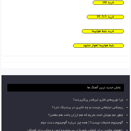
خرید کالا
خرید BCAA
خرید بلیط هواپیما
بلیط هواپیما اهواز مشهد
بخش جدید ترین آهنگ ها
چرا توری‌های فلزی این‌قدر پرکاربردند؟
ریمیکس تبلیغاتی چیست و چه تاثیری در برندینگ دارد؟
چطور جم موبایل لجند بخریم که هم ارزان باشد هم مطمئن؟
آلومینیوم ضایعات چیست؟ | همه چیز درباره آلومینیوم دست دوم
راهنمای والدین برای انتخاب شهربازی سرپوشیده ایمن و جذاب برای کودکان