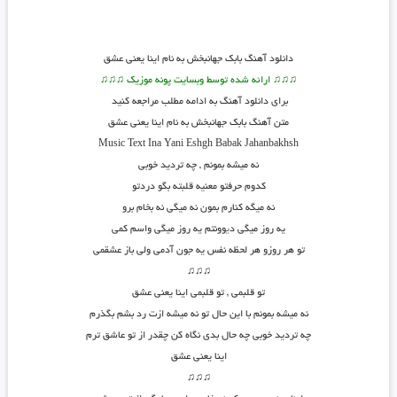
دانلود آهنگ بابک جهانبخش به نام اینا یعنی عشق
♫♫♫ ارائه شده توسط وبسایت پونه موزیک ♫♫♫
برای دانلود آهنگ به ادامه مطلب مراجعه کنید
متن آهنگ بابک جهانبخش به نام اینا یعنی عشق
Music Text
Ina Yani Eshgh
Babak Jahanbakhsh
نه میشه بمونم , چه تردید خوبی
کدوم حرفتو معنیه قلبته بگو دردتو
نه میگه کنارم بمون نه میگی نه بخام برو
یه روز میگی د
ی
وونتم یه روز میگی واسم کمی
تو هر روزو هر لحظه نفس یه جون آدمی ولی باز عشقمی
♫♫♫
تو قلبمی , تو قلبمی اینا یعنی عشق
نه میشه بمونم با این حال تو نه میشه ازت رد بشم بگذرم
چه تردید خوبی چه حال بدی نگاه کن چقدر از تو عاشق ترم
اینا یعنی عشق
♫♫♫