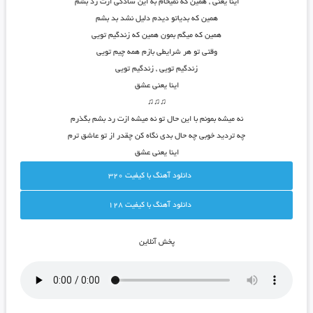
اینا یعنی , همین که نمیخام به این سادگی ازت رد بشم
همین که بدیاتو دیدم دلیل نشد بد بشم
همین که میگم بمون همین که زندگیم تویی
وقتی تو هر شرایطی بازم همه چیم تویی
زندگیم تویی , زندگیم تویی
اینا یعنی عشق
♫♫♫
نه میشه بمونم با این حال تو نه میشه ازت رد بشم بگذرم
چه تردید خوبی چه حال بدی نگاه کن چقدر از تو عاشق ترم
اینا یعنی عشق
دانلود آهنگ با کيفيت 320
دانلود آهنگ با کيفيت 128
پخش آنلاين