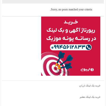
Sorry, no posts matched your criteria.
خرید بک لینک ارزان
خرید بک لینک معتبر