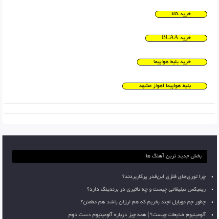
خرید کالا
خرید BCAA
خرید بلیط هواپیما
بلیط هواپیما اهواز مشهد
بخش جدید ترین آهنگ ها
چرا توری‌های فلزی این‌قدر پرکاربردند؟
ریمیکس تبلیغاتی چیست و چه تاثیری در برندینگ دارد؟
چطور جم موبایل لجند بخریم که هم ارزان باشد هم مطمئن؟
آلومینیوم ضایعات چیست؟ | همه چیز درباره آلومینیوم دست دوم