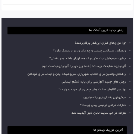
بخش جدید ترین آهنگ ها
چرا توری‌های فلزی این‌قدر پرکاربردند؟
ریمیکس تبلیغاتی چیست و چه تاثیری در برندینگ دارد؟
چطور جم موبایل لجند بخریم که هم ارزان باشد هم مطمئن؟
آلومینیوم ضایعات چیست؟ | همه چیز درباره آلومینیوم دست دوم
راهنمای والدین برای انتخاب شهربازی سرپوشیده ایمن و جذاب برای کودکان
روش های جدید آموزشی برای پایه ششم ابتدایی
بهترین کالاهای سایت های چینی برای خرید و واردات
میکروفون یقه ای زیر یک میلیون
خطرات جراحی ترمیمی بینی چیست؟
تعرفه طراحی سایت تابان شهر آپدیت شد
آخرین موزیک ویدئو ها