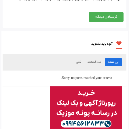
آنچه باید بشنوید
این هفته
ماه گذشته
کلی
Sorry, no posts matched your criteria.