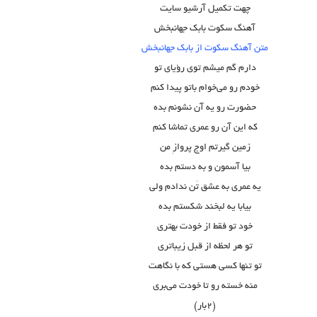
چهت تکمیل آرشیو سایت
آهنگ سکوت بابک جهانبخش
متن آهنگ سکوت از بابک جهانبخش
دارم گم میشم توی رؤیای تو
خودم رو می‌خوام باتو پیدا کنم
حضورت رو یه آن نشونم بده
که این آن رو عمری تماشا کنم
زمین گیرتم اوج پروازِ من
بیا آسمون و به دستم بده
یه عمری به عشق تَن ندادم ولی
بیابا یه لبخند شکستم بده
خود تو فقط از خودت بهتری
تو هر لحظه از قبل زیباتری
تو تنها کسی هستی که با نگاهت
منه خسته رو تا خودت می‌بری
(۲بار)