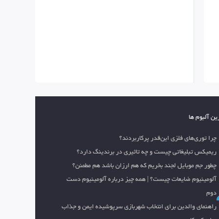
ین آلبوم ها
چرا توری‌های فلزی این‌قدر پرکاربردند؟
ریمیکس تبلیغاتی چیست و چه تاثیری در برندینگ دارد؟
چطور جم موبایل لجند بخریم که هم ارزان باشد هم مطمئن؟
آلومینیوم ضایعات چیست؟ | همه چیز درباره آلومینیوم دست
دوم
راهنمای والدین برای انتخاب شهربازی سرپوشیده ایمن و جذاب