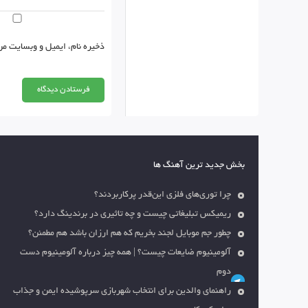
ذخیره نام، ایمیل و وبسایت من
بخش جدید ترین آهنگ ها
چرا توری‌های فلزی این‌قدر پرکاربردند؟
ریمیکس تبلیغاتی چیست و چه تاثیری در برندینگ دارد؟
چطور جم موبایل لجند بخریم که هم ارزان باشد هم مطمئن؟
آلومینیوم ضایعات چیست؟ | همه چیز درباره آلومینیوم دست
دوم
راهنمای والدین برای انتخاب شهربازی سرپوشیده ایمن و جذاب