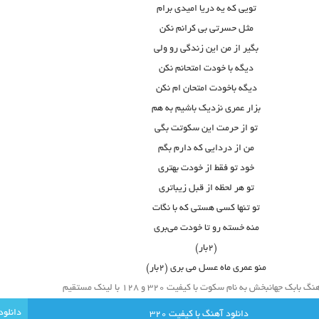
تویی که یه دریا امیدی برام
مثل حسرتی بی کرانم نکن
بگیر از من این زندگی رو ولی
دیگه با خودت امتحانم نکن
دیگه باخودت امتحان ام نکن
بزار عمری نزدیک باشیم به هم
تو از حرمت این سکوتت بگی
من از دردایی که دارم بگم
خود تو فقط از خودت بهتری
تو هر لحظه از قبل زیباتری
تو تنها کسی هستی که با نگات
منه خسته رو تا خودت می‌بری
(۲بار)
منو عمری ماه عسل می بری (۲بار)
بابک جهانبخش به نام سکوت با کیفیت ۳۲۰ و ۱۲۸ با لینک مستقیم
دانلود آهنگ با کيفيت 320