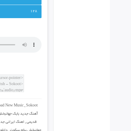
128
ad New Music
,
Sokoot
آهنگ جدید بابک جهانبخ
قدیمی
,
اهنگ ایرانی جد
جهانبخش بنام سکوت
,
دانلو