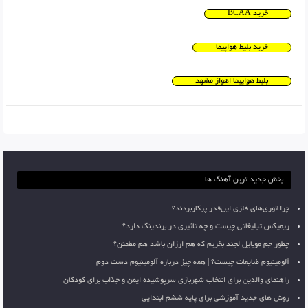
خرید BCAA
خرید بلیط هواپیما
بلیط هواپیما اهواز مشهد
بخش جدید ترین آهنگ ها
چرا توری‌های فلزی این‌قدر پرکاربردند؟
ریمیکس تبلیغاتی چیست و چه تاثیری در برندینگ دارد؟
چطور جم موبایل لجند بخریم که هم ارزان باشد هم مطمئن؟
آلومینیوم ضایعات چیست؟ | همه چیز درباره آلومینیوم دست دوم
راهنمای والدین برای انتخاب شهربازی سرپوشیده ایمن و جذاب برای کودکان
روش های جدید آموزشی برای پایه ششم ابتدایی