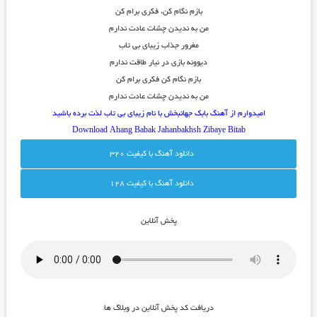
بازم نگام کن، فکری برام کن
من به ندیدن چشات عادت ندارم
مغرور جذاب زیبای بی تاب
دیوونه بازی در نیار طاقت ندارم
بازم نگام کن فکری برام کن
من به ندیدن چشات عادت ندارم
امیدوارم از آهنگ بابک جهانبخش با نام زیبای بی تاب لذت برده باشید
Download Ahang
Babak Jahanbakhsh Zibaye Bitab
دانلود آهنگ با کيفيت 320
دانلود آهنگ با کيفيت 128
پخش آنلاين
دريافت کد پخش آنلاين در وبلاگ ها