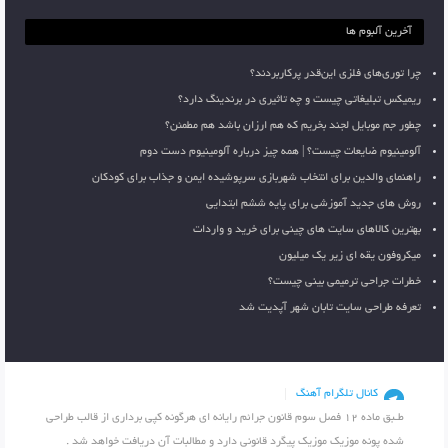
آخرین آلبوم ها
چرا توری‌های فلزی این‌قدر پرکاربردند؟
ریمیکس تبلیغاتی چیست و چه تاثیری در برندینگ دارد؟
چطور جم موبایل لجند بخریم که هم ارزان باشد هم مطمئن؟
آلومینیوم ضایعات چیست؟ | همه چیز درباره آلومینیوم دست دوم
راهنمای والدین برای انتخاب شهربازی سرپوشیده ایمن و جذاب برای کودکان
روش های جدید آموزشی برای پایه ششم ابتدایی
بهترین کالاهای سایت های چینی برای خرید و واردات
میکروفون یقه ای زیر یک میلیون
خطرات جراحی ترمیمی بینی چیست؟
تعرفه طراحی سایت تابان شهر آپدیت شد
کانال تلگرام آهنگ
طـبق ماده 12 فصل سوم قانون جرائم رایانه ای هرگونه کپی برداری از قالب طراحی
شده پونه موزیک موزیک پیگرد قانونی دارد و مطالبات آن دریافت خواهد شد .