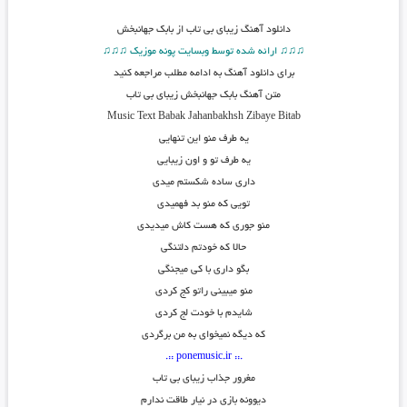
دانلود آهنگ
زیبای بی تاب از بابک جهانبخش
♫♫♫ ارائه شده توسط وبسایت پونه موزیک ♫♫♫
برای دانلود آهنگ به ادامه مطلب مراجعه کنید
متن آهنگ
بابک جهانبخش زیبای بی تاب
Music Text
Babak Jahanbakhsh Zibaye Bitab
یه طرف منو این تنهایی
یه طرف تو و اون زیبایی
داری ساده شکستم میدی
تویی که منو بد فهمیدی
منو جوری که هست کاش میدیدی
حالا که خودتم دلتنگی
بگو داری با کی میجنگی
منو میبینی راتو کج کردی
شایدم با خودت لج کردی
که دیگه نمیخوای به من برگردی
.:: ponemusic.ir ::.
مغرور جذاب زیبای بی تاب
دیوونه بازی در نیار طاقت ندارم