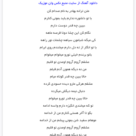
دانلود آهنگ از سایت منبع نکس وان موزیک
متن ترانه بهادر به نام صدام کن
با تو دلشوره ندارم باید بمونی کنارم
،ببین چه قدر دوست دارم
نگام کن این چشا دوتا قرصه ماهه
کی میگه شبامون سیاهه چشمات نور راهه
با تو انگار از ته دل دارم میخندم روی ابرام
باتو برندم خیلی تورو میخوام میخوام
عشقم آروم آروم اومدی تو قلبم
من نه دیگه همون آدم قبلم
حالا ببین چه قدر کوتاه میام
عشقم هرکی مارو دیده حسودی کرده
دنبال نیمه دیگش میگرده
حالا ببین چه قدر تورو میخوام
تو که میخندی انگیزه دارم واسه ادامه
بگو تا آخر هستی کنارم من از خدامه
موهام سفید شن بمونی پیشم من از خدامه
عشقم آروم آروم اومدی تو قلبم
من نه دیگه همون آدم قبلم