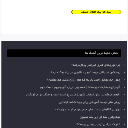
بلیط هواپیما اهواز مشهد
بخش جدید ترین آهنگ ها
چرا توری‌های فلزی این‌قدر پرکاربردند؟
ریمیکس تبلیغاتی چیست و چه تاثیری در برندینگ دارد؟
چطور جم موبایل لجند بخریم که هم ارزان باشد هم مطمئن؟
آلومینیوم ضایعات چیست؟ | همه چیز درباره آلومینیوم دست دوم
راهنمای والدین برای انتخاب شهربازی سرپوشیده ایمن و جذاب برای کودکان
روش های جدید آموزشی برای پایه ششم ابتدایی
بهترین کالاهای سایت های چینی برای خرید و واردات
میکروفون یقه ای زیر یک میلیون
خطرات جراحی ترمیمی بینی چیست؟