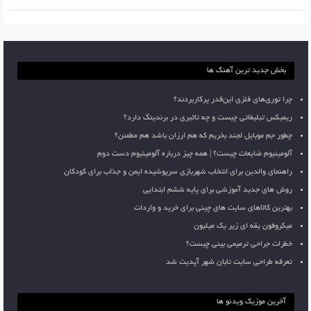
بخش جدید ترین آهنگ ها
چرا توری‌های فلزی این‌قدر پرکاربردند؟
ریمیکس تبلیغاتی چیست و چه تاثیری در برندینگ دارد؟
چطور جم موبایل لجند بخریم که هم ارزان باشد هم مطمئن؟
آلومینیوم ضایعات چیست؟ | همه چیز درباره آلومینیوم دست دوم
راهنمای والدین برای انتخاب شهربازی سرپوشیده ایمن و جذاب برای کودکان
روش های جدید آموزشی برای پایه ششم ابتدایی
بهترین کالاهای سایت های چینی برای خرید و واردات
میکروفون یقه ای زیر یک میلیون
خطرات جراحی ترمیمی بینی چیست؟
تعرفه طراحی سایت تابان شهر آپدیت شد
آخرین موزیک ویدئو ها