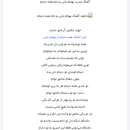
آهنگ جدید بهنام بانی به نام همه دنیام
جهت تکمیل آرشیو سایت
متن آهنگ همه دنیام از بهنام بانی
همه چیم واسه تو ولی دل تو برام
چیزی به غیر تو نمیخوام، نه نمیخوام
اونی که نفسم بنده به نفساش
تویی فقط که می‌مونه پاش بدونی کاش
دنیام اومدی تو دنیام دل بده
بمون باهام عاشق توام
تو شدی همه دنیام هر جا بری اونجام
دست تو تو دستام عاشق توام
میشناسم تو رو بهتر از هرکی که بگی
احساسم واسه هیچ کسی نیست
جز تو یکی عشق تو واسه من تکراری نمیشه
دلتنگم دیگه دل تو دلم نیست واسه تو
دلتنگم می‌دونی فقط این حس‌و به تو دارم