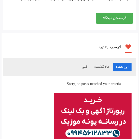
آنچه باید بشنوید
این هفته
ماه گذشته
کلی
Sorry, no posts matched your criteria.