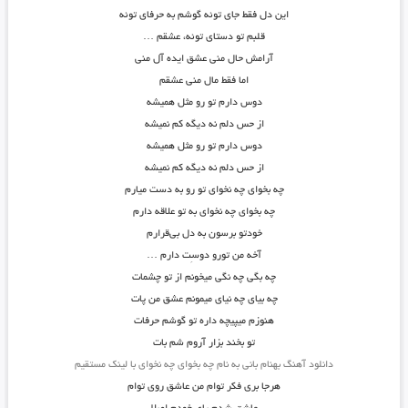
این دل فقط جای توئه گوشم به حرفای توئه
قلبم تو دستای توئه، عشقم …
آرامش حال منی عشق ایده آل منی
اما فقط مال منی عشقم
دوس دارم تو رو مثل همیشه
از حس دلم نه دیگه کم نمیشه
دوس دارم تو رو مثل همیشه
از حس دلم نه دیگه کم نمیشه
چه بخوای چه نخوای تو رو به دست میارم
چه بخوای چه نخوای به تو علاقه دارم
خودتو برسون به دل بی‌قرارم
آخه من تورو دوسِت دارم …
چه بگی چه نگی میخونم از تو چشمات
چه بیای چه نیای میمونم عشق من پات
هنوزم میپیچه داره تو گوشم حرفات
تو بخند بزار آروم شم بات
دانلود آهنگ بهنام بانی به نام چه بخوای چه نخوای با لینک مستقیم
هرجا بری فکر توام من عاشق روی توام