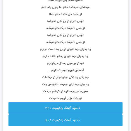
عاشق شدم پای خودم اصلا
میخندی، میخنده دلم اما بمون بند دلم
از غصه دل کنده دلم اصلا
دوس دارم تو رو مثل همیشه
از حس دلم نه دیگه کم نمیشه
دوس دارم تو رو مثل همیشه
از حس دلم نه دیگه کم نمیشه
چه بخوای چه نخوای تو رو به دست میارم
چه بخوای چه نخوای به تو علاقه دارم
خودتو برسون به دل بی‌قرارم
آخه من تورو دوسِت دارم …
چه بگی چه نگی میخونم از تو چشمات
چه بیای چه نیای میمونم عشق من پات
هنوزم میپیچه داره تو گوشم حرفات
تو بخند بزار آروم شم بات
دانلود آهنگ با کيفيت 320
دانلود آهنگ با کيفيت 128