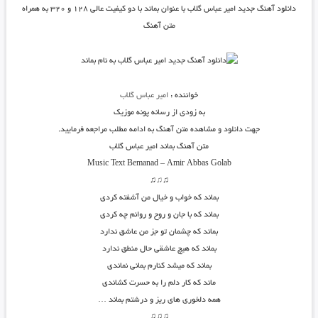
دانلود آهنگ جدید
امیر عباس گلاب
با عنوان
بماند
با دو کیفیت عالی ۱۲۸ و ۳۲۰ به همراه
متن آهنگ
خواننده :
امیر عباس گلاب
به زودی از رسانه پونه موزیک
جهت دانلود و مشاهده متن آهنگ به ادامه مطلب مراجعه فرمایید.
متن آهنگ بماند امیر عباس گلاب
Music Text Bemanad – Amir Abbas Golab
♫
♫
♫
بماند که خواب و خیال من آشفته کردی
بماند که با جان و روح و روانم چه کردی
بماند که چشمان تو جز من عاشق ندارد
بماند که هیچ عاشقی حال منطق ندارد
بماند که میشد کنارم بمانی نماندی
ماند که کار دلم را به حسرت کشاندی
همه دلخوری های ریز و درشتم بماند …
♫♫♫