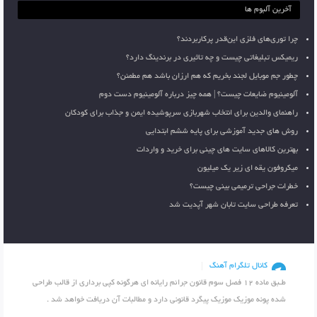
آخرین آلبوم ها
چرا توری‌های فلزی این‌قدر پرکاربردند؟
ریمیکس تبلیغاتی چیست و چه تاثیری در برندینگ دارد؟
چطور جم موبایل لجند بخریم که هم ارزان باشد هم مطمئن؟
آلومینیوم ضایعات چیست؟ | همه چیز درباره آلومینیوم دست دوم
راهنمای والدین برای انتخاب شهربازی سرپوشیده ایمن و جذاب برای کودکان
روش های جدید آموزشی برای پایه ششم ابتدایی
بهترین کالاهای سایت های چینی برای خرید و واردات
میکروفون یقه ای زیر یک میلیون
خطرات جراحی ترمیمی بینی چیست؟
تعرفه طراحی سایت تابان شهر آپدیت شد
کانال تلگرام آهنگ
طـبق ماده 12 فصل سوم قانون جرائم رایانه ای هرگونه کپی برداری از قالب طراحی
شده پونه موزیک موزیک پیگرد قانونی دارد و مطالبات آن دریافت خواهد شد .