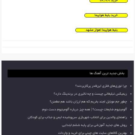
خرید BCAA
خرید بلیط هواپیما
بلیط هواپیما اهواز مشهد
بخش جدید ترین آهنگ ها
چرا توری‌های فلزی این‌قدر پرکاربردند؟
ریمیکس تبلیغاتی چیست و چه تاثیری در برندینگ دارد؟
چطور جم موبایل لجند بخریم که هم ارزان باشد هم مطمئن؟
آلومینیوم ضایعات چیست؟ | همه چیز درباره آلومینیوم دست دوم
راهنمای والدین برای انتخاب شهربازی سرپوشیده ایمن و جذاب برای کودکان
روش های جدید آموزشی برای پایه ششم ابتدایی
بهترین کالاهای سایت های چینی برای خرید و واردات