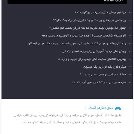
چرا توری‌های فلزی این‌قدر پرکاربردند؟
ریمیکس تبلیغاتی چیست و چه تاثیری در برندینگ دارد؟
چطور جم موبایل لجند بخریم که هم ارزان باشد هم مطمئن؟
آلومینیوم ضایعات چیست؟ | همه چیز درباره آلومینیوم دست دوم
راهنمای والدین برای انتخاب شهربازی سرپوشیده ایمن و جذاب برای کودکان
روش های جدید آموزشی برای پایه ششم ابتدایی
بهترین کالاهای سایت های چینی برای خرید و واردات
میکروفون یقه ای زیر یک میلیون
خطرات جراحی ترمیمی بینی چیست؟
تعرفه طراحی سایت تابان شهر آپدیت شد
کانال تلگرام آهنگ
طـبق ماده 12 فصل سوم قانون جرائم رایانه ای هرگونه کپی برداری از قالب طراحی
شده پونه موزیک موزیک پیگرد قانونی دارد و مطالبات آن دریافت خواهد شد .