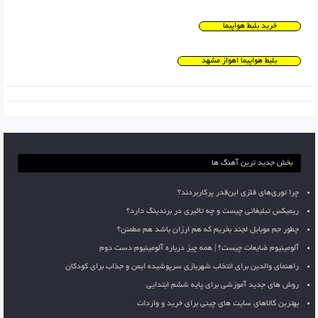
خرید بلیط هواپیما
بلیط هواپیما اهواز مشهد
بخش جدید ترین آهنگ ها
چرا توری‌های فلزی این‌قدر پرکاربردند؟
ریمیکس تبلیغاتی چیست و چه تاثیری در برندینگ دارد؟
چطور جم موبایل لجند بخریم که هم ارزان باشد هم مطمئن؟
آلومینیوم ضایعات چیست؟ | همه چیز درباره آلومینیوم دست دوم
راهنمای والدین برای انتخاب شهربازی سرپوشیده ایمن و جذاب برای کودکان
روش های جدید آموزشی برای پایه ششم ابتدایی
بهترین کالاهای سایت های چینی برای خرید و واردات