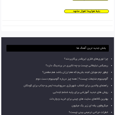
بلیط هواپیما اهواز مشهد
بخش جدید ترین آهنگ ها
چرا توری‌های فلزی این‌قدر پرکاربردند؟
ریمیکس تبلیغاتی چیست و چه تاثیری در برندینگ دارد؟
چطور جم موبایل لجند بخریم که هم ارزان باشد هم مطمئن؟
آلومینیوم ضایعات چیست؟ | همه چیز درباره آلومینیوم دست دوم
راهنمای والدین برای انتخاب شهربازی سرپوشیده ایمن و جذاب برای کودکان
روش های جدید آموزشی برای پایه ششم ابتدایی
بهترین کالاهای سایت های چینی برای خرید و واردات
میکروفون یقه ای زیر یک میلیون
خطرات جراحی ترمیمی بینی چیست؟