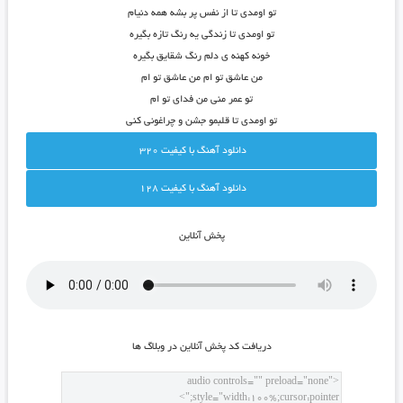
تو اومدی تا از نفس پر بشه همه دنیام
تو اومدی تا زندگی یه رنگ تازه بگیره
خونه کهنه ی دلم رنگ شقایق بگیره
من عاشق تو ام من عاشق تو ام
تو عمر منی من فدای تو ام
تو اومدی تا قلبمو جشن و چراغونی کنی
دانلود آهنگ با کيفيت 320
دانلود آهنگ با کيفيت 128
پخش آنلاين
دريافت کد پخش آنلاين در وبلاگ ها