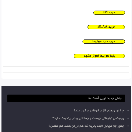
خرید کالا
خرید BCAA
خرید بلیط هواپیما
بلیط هواپیما اهواز مشهد
بخش جدید ترین آهنگ ها
چرا توری‌های فلزی این‌قدر پرکاربردند؟
ریمیکس تبلیغاتی چیست و چه تاثیری در برندینگ دارد؟
چطور جم موبایل لجند بخریم که هم ارزان باشد هم مطمئن؟