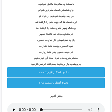
دلبسته ی مقام که عاشق نمیشود
جای نشستن است مگر زیر نام تو
بی رگ چگونه دم بزنم از قیام تو
این دست ها که چوب علم را گرفته اند
بی شک چنین گلوی ستم را گرفته اند
در کشتی نجات خدا ناخدا حسین
راز به هم تنیدن دل های ما حسین
حب الحسین یجمعنا شد نشان ما
در خیمه حسین یکی شد زبان ما
محشر کبری به پا کرد است آن ذبح عظیم
بار بربندید بار بربندید بسم الله الرحمن الرحیم
دانلود آهنگ با کيفيت 320
دانلود آهنگ با کيفيت 128
پخش آنلاين