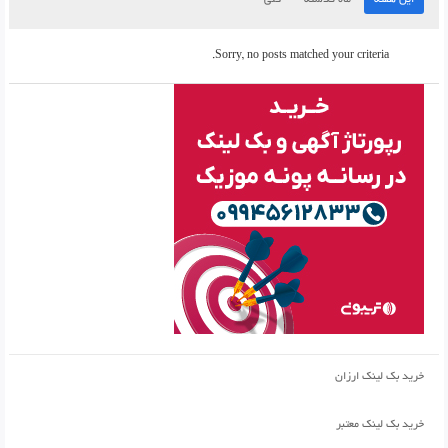
این هفته
ماه گذشته
کلی
Sorry, no posts matched your criteria.
خرید بک لینک ارزان
خرید بک لینک معتبر