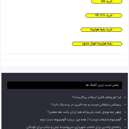
خرید کالا
خرید BCAA
خرید بلیط هواپیما
بلیط هواپیما اهواز مشهد
بخش جدید ترین آهنگ ها
چرا توری‌های فلزی این‌قدر پرکاربردند؟
ریمیکس تبلیغاتی چیست و چه تاثیری در برندینگ دارد؟
چطور جم موبایل لجند بخریم که هم ارزان باشد هم مطمئن؟
آلومینیوم ضایعات چیست؟ | همه چیز درباره آلومینیوم دست دوم
راهنمای والدین برای انتخاب شهربازی سرپوشیده ایمن و جذاب برای کودکان