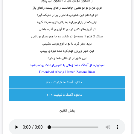
از آسمون دودی دنیا تا آسمون آبی پرواز
فرق من و تو تو همین جاهاست راهای بسته راهای باز
تو ازدحام ا
ی
ن شلوغی ها بازار پر از معرکه گیره
اونی که از بازار بیزاره یه پاش توی معرکه گیره
تو آروزهاتو کفن کردی تا آرزوی آخرم باشی
سنگر گرفتم از همه جز تو شاید یه جا هم سنگرم باشی
باید سفر کرد تا تو تا اوج غربت نشینی
این شهر ویرون لهم کرد ممد نبودی ببینی
این شهر از تو خالی شد و درد
امیدوارم از آهنگ حامد زمانی با نام بیزار لذت برده باشید
Download Ahang
Hamed Zamani Bizar
دانلود آهنگ با کيفيت 320
دانلود آهنگ با کيفيت 128
پخش آنلاين