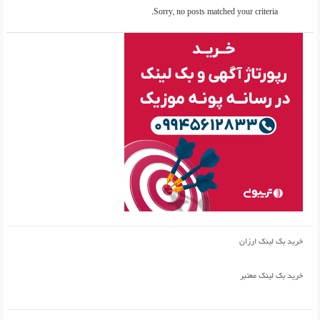
Sorry, no posts matched your criteria.
خرید بک لینک ارزان
خرید بک لینک معتبر