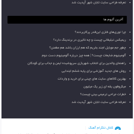
تعرفه طراحی سایت تابان شهر آپدیت شد
آخرین آلبوم ها
چرا توری‌های فلزی این‌قدر پرکاربردند؟
ریمیکس تبلیغاتی چیست و چه تاثیری در برندینگ دارد؟
چطور جم موبایل لجند بخریم که هم ارزان باشد هم مطمئن؟
آلومینیوم ضایعات چیست؟ | همه چیز درباره آلومینیوم دست دوم
راهنمای والدین برای انتخاب شهربازی سرپوشیده ایمن و جذاب برای کودکان
روش های جدید آموزشی برای پایه ششم ابتدایی
بهترین کالاهای سایت های چینی برای خرید و واردات
میکروفون یقه ای زیر یک میلیون
خطرات جراحی ترمیمی بینی چیست؟
تعرفه طراحی سایت تابان شهر آپدیت شد
کانال تلگرام آهنگ