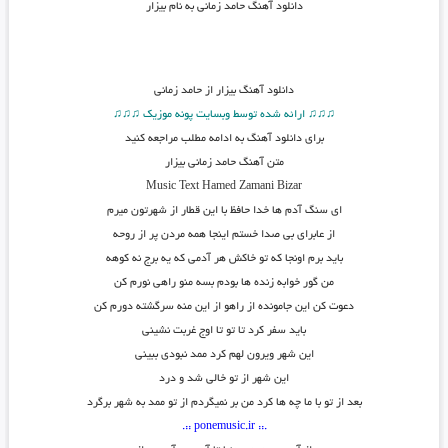
دانلود آهنگ حامد زمانی به نام بیزار
دانلود آهنگ
بیزار از حامد زمانی
♫♫♫ ارائه شده توسط وبسایت پونه موزیک ♫♫♫
برای دانلود آهنگ به ادامه مطلب مراجعه کنید
متن آهنگ حامد زمانی بیزار
Music Text
Hamed Zamani Bizar
ای سنگ آدم ها خدا حافظ با این قطار از شهرتون میرم
از عابرای بی صدا خستم اینجا همه مردن پر از روحه
باید برم اونجا که تو خاکش هر آدمی که یه برج نه کوهه
من گور خوابه زنده ها بودم بسه منو راهی نورم کن
دعوت کن این جامونده از راهو از این منه سرگشته دورم کن
باید سفر کرد تا تو تا اوج غربت نشینی
این شهر ویرون لهم کرد ممد نبودی ببینی
این شهر از تو خالی شد و درد
بعد از تو با ما چه ها کرد من بر نمیگردم از تو ممد به شهر برگرد
.:: ponemusic.ir ::.