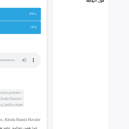
فول البوم‌ها
320
128
un
,
Khoda Hamin Havalie
خدا همین حوالیه
,
حامد هم