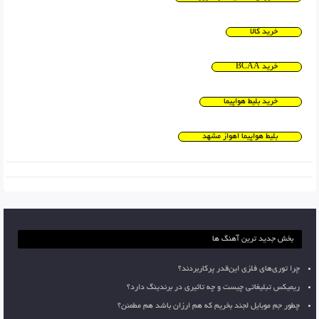
خرید کالا
خرید BCAA
خرید بلیط هواپیما
بلیط هواپیما اهواز مشهد
بخش جدید ترین آهنگ ها
چرا توری‌های فلزی این‌قدر پرکاربردند؟
ریمیکس تبلیغاتی چیست و چه تاثیری در برندینگ دارد؟
چطور جم موبایل لجند بخریم که هم ارزان باشد هم مطمئن؟