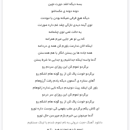
بسه دیگه انقد دورت نچین
دونه دونه ی عکساشو
دیگه هیچ فرقی نمیکنه بودن یا نبودنت
توی آینه دیدی تازگی چقد غم داره صورتت
یه حالت غمی توی چشمامه
که بی تو هر جایی میرم همرامه
اینکه الان ندارمت باورم کن همه ی دردامه
همه جاده ها بن بستن انگار با هم همدستن
آدما واسه اینکه جداشیم رو جدایی ما شرط بستن
برگردو تموم کن این روزای سردم رو
برگردو خودت پاک کن از رو گونه هام اشکم رو
آهای ستاره ی آسمون دیگه یادم رفت آرزوهام
باور کن اینقد پیت دوئیدم دیگه نایی نداره زانوهام
برگردو تموم کن این روزای سر دردو
برگردو خودت پاک کن از رو گونه هام اشکم رو
ای کاش یکم برگردی عقب بفهمی کی دوست داره تورو
آدما میدونن بی خبرم بازم میپرسن حال تورو
دانلود آهنگ حجت درولی به نام تموم شدم با لینک مستقیم
تموم شدم نمونده هیچی ازم