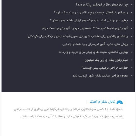
چرا توری‌های فلزی این‌قدر پرکاربردند؟
ریمیکس تبلیغاتی چیست و چه تاثیری در برندینگ دارد؟
چطور جم موبایل لجند بخریم که هم ارزان باشد هم مطمئن؟
آلومینیوم ضایعات چیست؟ | همه چیز درباره آلومینیوم دست دوم
راهنمای والدین برای انتخاب شهربازی سرپوشیده ایمن و جذاب برای کودکان
روش های جدید آموزشی برای پایه ششم ابتدایی
بهترین کالاهای سایت های چینی برای خرید و واردات
میکروفون یقه ای زیر یک میلیون
خطرات جراحی ترمیمی بینی چیست؟
تعرفه طراحی سایت تابان شهر آپدیت شد
کانال تلگرام آهنگ
طـبق ماده 12 فصل سوم قانون جرائم رایانه ای هرگونه کپی برداری از قالب طراحی
شده پونه موزیک موزیک پیگرد قانونی دارد و مطالبات آن دریافت خواهد شد .