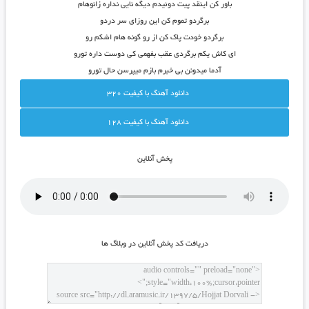
باور کن اینقد پیت دوئیدم دیگه نایی نداره زانوهام
برگردو تموم کن این روزای سر دردو
برگردو خودت پاک کن از رو گونه هام اشکم رو
ای کاش یکم برگردی عقب بفهمی کی دوست داره تورو
آدما میدونن بی خبرم بازم میپرسن حال تورو
دانلود آهنگ با کيفيت 320
دانلود آهنگ با کيفيت 128
پخش آنلاين
دريافت کد پخش آنلاين در وبلاگ ها