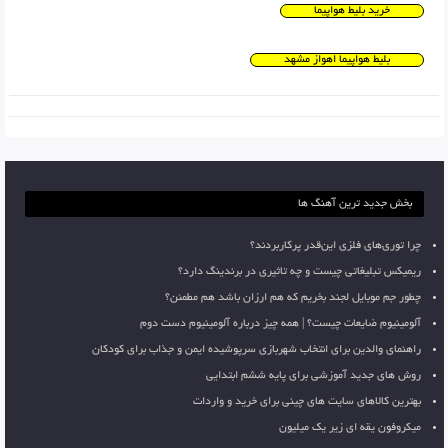
خرید بلیط هواپیما
بلیط هواپیما اهواز مشهد
بخش جدید ترین آهنگ ها
چرا توری‌های فلزی این‌قدر پرکاربردند؟
ریمیکس تبلیغاتی چیست و چه تاثیری در برندینگ دارد؟
چطور جم موبایل لجند بخریم که هم ارزان باشد هم مطمئن؟
آلومینیوم ضایعات چیست؟ | همه چیز درباره آلومینیوم دست دوم
راهنمای والدین برای انتخاب شهربازی سرپوشیده ایمن و جذاب برای کودکان
روش های جدید آموزشی برای پایه ششم ابتدایی
بهترین کالاهای سایت های چینی برای خرید و واردات
میکروفون یقه ای زیر یک میلیون