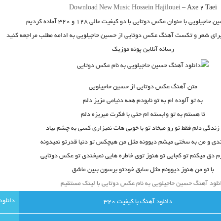
Download New Music
Hossein Hajilouei
–
Axe 2 Taei
ن حاجیلویی
با عنوان
عکس دوتایی
با دو کیفیت عالی ۱۲۸ و ۳۲۰ آماده کردیم
 برای شعر و تکست آهنگ عکس دوتایی از حسین حاجیلویی به ادامه مطلب مراجعه کنید
رسانه آنلاین پونه موزیک
متن آهنگ عکس دوتایی از حسین حاجیلویی
به تو آلوده ام به تو نابودم همه دنیامی عزیز دلم
تا هستم به تو وابسته ام حتی با فکرت میریزه دلم
 زندگی دلم فقط تو رو میخاد تو با خوبی هات نمیزاری کسی به چشم بیاد
دی و من به سختی میشم دیوونه مثل من هیچکس تو دنیا قدرتو نمیدونه
 دق میکنم تو کجایی تو هنوز توی خاطره هایی نمیخندی تو عکس دوتایی
با تو من هنوز دیوونم مثل سابق خودتو برسون ببین عاشق
نلود آهنگ حسین حاجیلویی به نام عکس دوتایی با لینک مستقیم
دانلود آهنگ با کيفيت 320