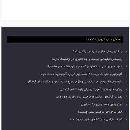
بخش جدید ترین آهنگ ها
چرا توری‌های فلزی این‌قدر پرکاربردند؟
ریمیکس تبلیغاتی چیست و چه تاثیری در برندینگ دارد؟
چطور جم موبایل لجند بخریم که هم ارزان باشد هم مطمئن؟
آلومینیوم ضایعات چیست؟ | همه چیز درباره آلومینیوم دست دوم
راهنمای والدین برای انتخاب شهربازی سرپوشیده ایمن و جذاب برای کودکان
روش های جدید آموزشی برای پایه ششم ابتدایی
بهترین کالاهای سایت های چینی برای خرید و واردات
میکروفون یقه ای زیر یک میلیون
خطرات جراحی ترمیمی بینی چیست؟
تعرفه طراحی سایت تابان شهر آپدیت شد