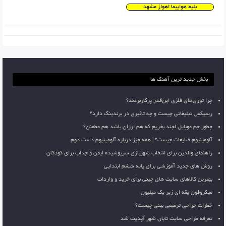
بلیط هواپیما اهواز مشهد
بخش جدید ترین آهنگ ها
چرا توری‌های فلزی این‌قدر پرکاربردند؟
ریمیکس تبلیغاتی چیست و چه تاثیری در برندینگ دارد؟
چطور جم موبایل لجند بخریم که هم ارزان باشد هم مطمئن؟
آلومینیوم ضایعات چیست؟ | همه چیز درباره آلومینیوم دست دوم
راهنمای والدین برای انتخاب شهربازی سرپوشیده ایمن و جذاب برای کودکان
روش های جدید آموزشی برای پایه ششم ابتدایی
بهترین کالاهای سایت های چینی برای خرید و واردات
میکروفون یقه ای زیر یک میلیون
خطرات جراحی ترمیمی بینی چیست؟
تعرفه طراحی سایت تابان شهر آپدیت شد