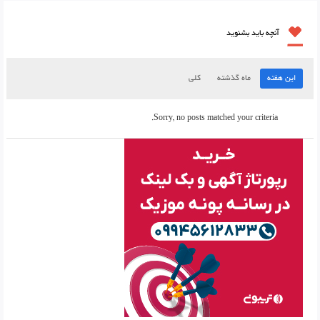
آنچه باید بشنوید
این هفته
ماه گذشته
کلی
Sorry, no posts matched your criteria.