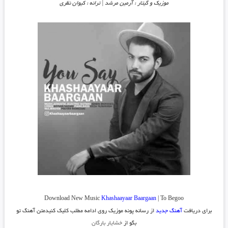
موزیک و گیتار : آرمین مرشد | ترانه : کیوان نظری
Download New Music
Khashaayaar Baargaan
| To Begoo
برای دریافت
آهنگ جدید
از رسانه پونه موزیک روی ادامه مطلب کلیک کنید
متن آهنگ تو
بگو از
خشایار بارگان