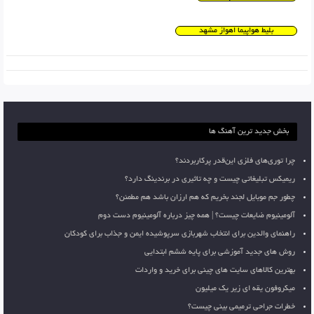
بلیط هواپیما اهواز مشهد
بخش جدید ترین آهنگ ها
چرا توری‌های فلزی این‌قدر پرکاربردند؟
ریمیکس تبلیغاتی چیست و چه تاثیری در برندینگ دارد؟
چطور جم موبایل لجند بخریم که هم ارزان باشد هم مطمئن؟
آلومینیوم ضایعات چیست؟ | همه چیز درباره آلومینیوم دست دوم
راهنمای والدین برای انتخاب شهربازی سرپوشیده ایمن و جذاب برای کودکان
روش های جدید آموزشی برای پایه ششم ابتدایی
بهترین کالاهای سایت های چینی برای خرید و واردات
میکروفون یقه ای زیر یک میلیون
خطرات جراحی ترمیمی بینی چیست؟