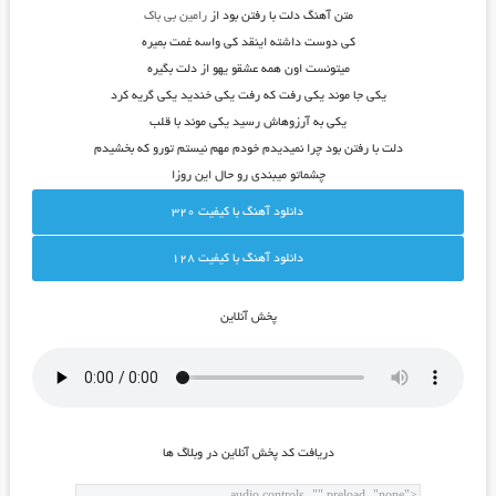
متن آهنگ دلت با رفتن بود از
رامین بی باک
کی دوست داشته اینقد کی واسه غمت بمیره
میتونست اون همه عشقو یهو از دلت بگیره
یکی جا موند یکی رفت که رفت یکی خندید یکی گریه کرد
یکی به آرزوهاش رسید یکی موند با قلب
دلت با رفتن بود چرا نمیدیدم خودم مهم نیستم تورو که بخشیدم
چشماتو میبندی رو حال این روزا
دانلود آهنگ با کيفيت 320
دانلود آهنگ با کيفيت 128
پخش آنلاين
دريافت کد پخش آنلاين در وبلاگ ها