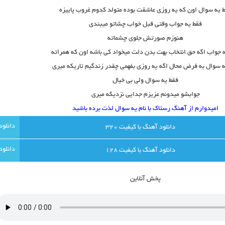
 یه سوال اون که یه روزی عاشقت بوده متولد کدوم غروب پاییزه
فقط یه جواب وقتی قبل خواب چشاتو میبندی
هنوزم صورتش جلوی چشماته
 جواب اگه حق انتخاب بهت بدن دلت میخواد کی باشه اون که همراته
ه سوال به فرض محال اگه یه روزی بفهمی چقدر زندگیم تاریکه میری
فقط یه سوال ولی بی خیال
جوابشو میدونم عزیزم جدایی نزدیکه میری
امیدوارم از
آهنگ رستاک با نام یه سوال
لذت برده باشید
دانلود آهنگ با کيفيت 320
دانلود آهنگ با کيفيت 128
پخش آنلاين