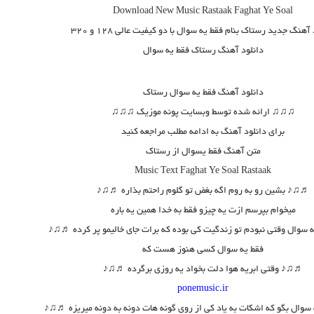
Download New Music
Rastaak Faghat Ye Soal
 آهنگ جدید رستاک بنام فقط یه سوال
با دو کیفیت عالی ۱۲۸ و ۳۲۰
دانلود آهنگ رستاک فقط یه سوال
دانلود آهنگ
فقط یه سوال رستاک
♫♫♫ ارائه شده توسط وبسایت پونه موزیک ♫♫♫
برای دانلود آهنگ به ادامه مطلب مراجعه کنید
متن آهنگ فقط یسوال از رستاک
Music Text
Faghat Ye Soal
Rastaak
♬♫♪ بشین رو به روم اگه بغض تو گلوم راحتم بذاره ♬♫♪
میخوام بپرسم ازت یه چیزو فقط به خدا همین یه باره
سوال وقتی نبودم تو زندگیت کی بوده که برات جای خالیمو پر کرده ♬♫♪
فقط یه سوال کسی هنوز هست که
♬♫♪ وقتی ابریه هوا دلت بخواد یه روزی برگرده ♬♫♪
ponemusic.ir
وال بگو که اشکات به یاد کی از روی گونه هات دونه به دونه میریزه ♬♫♪