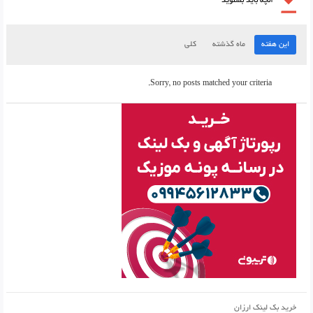
آنچه باید بشنوید
این هفته
ماه گذشته
کلی
Sorry, no posts matched your criteria.
خرید بک لینک ارزان