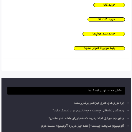
خرید کالا
خرید BCAA
خرید بلیط هواپیما
بلیط هواپیما اهواز مشهد
بخش جدید ترین آهنگ ها
چرا توری‌های فلزی این‌قدر پرکاربردند؟
ریمیکس تبلیغاتی چیست و چه تاثیری در برندینگ دارد؟
چطور جم موبایل لجند بخریم که هم ارزان باشد هم مطمئن؟
آلومینیوم ضایعات چیست؟ | همه چیز درباره آلومینیوم دست دوم