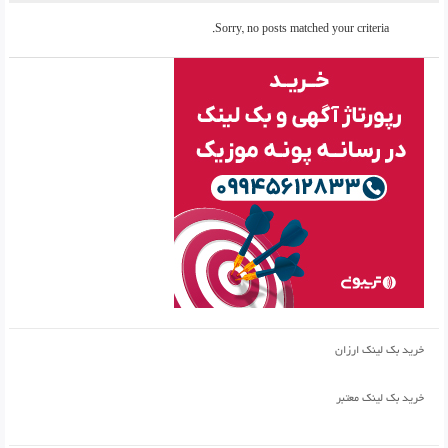
Sorry, no posts matched your criteria.
خرید بک لینک ارزان
خرید بک لینک معتبر