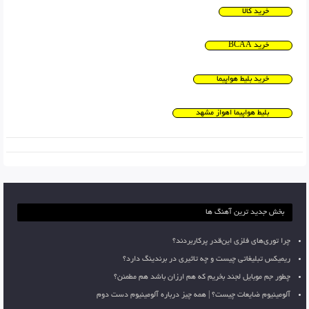
خرید کالا
خرید BCAA
خرید بلیط هواپیما
بلیط هواپیما اهواز مشهد
بخش جدید ترین آهنگ ها
چرا توری‌های فلزی این‌قدر پرکاربردند؟
ریمیکس تبلیغاتی چیست و چه تاثیری در برندینگ دارد؟
چطور جم موبایل لجند بخریم که هم ارزان باشد هم مطمئن؟
آلومینیوم ضایعات چیست؟ | همه چیز درباره آلومینیوم دست دوم