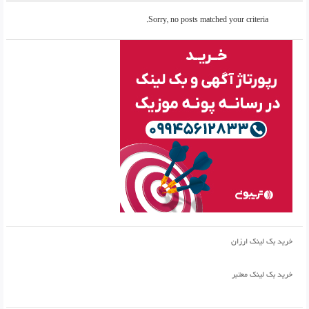
Sorry, no posts matched your criteria.
خرید بک لینک ارزان
خرید بک لینک معتبر