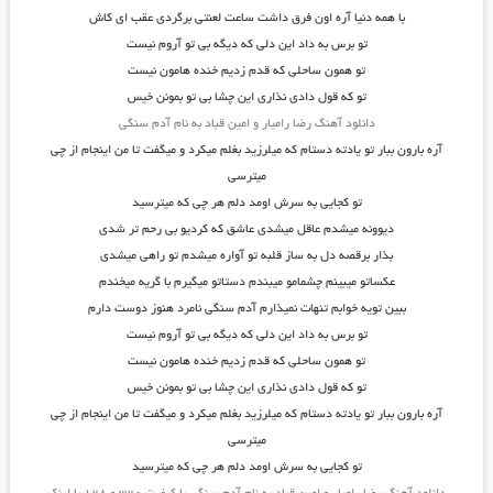
با همه دنیا آره اون فرق داشت ساعت لعنتی برگردی عقب ای کاش
تو برس به داد این دلی که دیگه بی تو آروم نیست
تو همون ساحلی که قدم زدیم خنده هامون نیست
تو که قول دادی نذاری این چشا بی تو بمونن خیس
دانلود آهنگ رضا رامیار و امین قباد به نام آدم سنگی
آره بارون ببار تو یادته دستام که میلرزید بغلم میکرد و میگفت تا من اینجام از چی
میترسی
تو کجایی به سرش اومد دلم هر چی که میترسید
دیوونه میشدم عاقل میشدی عاشق که کردیو بی رحم تر شدی
بذار برقصه دل به ساز قلبه تو آواره میشدم تو راهی میشدی
عکساتو میبینم چشمامو میبندم دستاتو میگیرم با گریه میخندم
ببین تویه خوابم تنهات نمیذارم آدم سنگی نامرد هنوز دوست دارم
تو برس به داد این دلی که دیگه بی تو آروم نیست
تو همون ساحلی که قدم زدیم خنده هامون نیست
تو که قول دادی نذاری این چشا بی تو بمونن خیس
آره بارون ببار تو یادته دستام که میلرزید بغلم میکرد و میگفت تا من اینجام از چی
میترسی
تو کجایی به سرش اومد دلم هر چی که میترسید