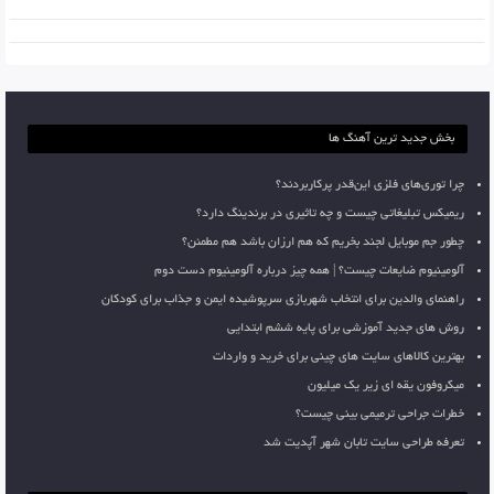
بخش جدید ترین آهنگ ها
چرا توری‌های فلزی این‌قدر پرکاربردند؟
ریمیکس تبلیغاتی چیست و چه تاثیری در برندینگ دارد؟
چطور جم موبایل لجند بخریم که هم ارزان باشد هم مطمئن؟
آلومینیوم ضایعات چیست؟ | همه چیز درباره آلومینیوم دست دوم
راهنمای والدین برای انتخاب شهربازی سرپوشیده ایمن و جذاب برای کودکان
روش های جدید آموزشی برای پایه ششم ابتدایی
بهترین کالاهای سایت های چینی برای خرید و واردات
میکروفون یقه ای زیر یک میلیون
خطرات جراحی ترمیمی بینی چیست؟
تعرفه طراحی سایت تابان شهر آپدیت شد