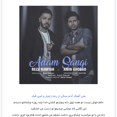
متن آهنگ آدم سنگی از رضا رامیار و امین قباد
حالم خوش نیست تو همه ذوق دله بیچارمو کشتی خدا چند روزه چشماشو ندیدم
این گلایی که دوتایی چیدیمو تو دست من خشکید
دله من با تو میخندید چشام برق داشت عشقه من عاشق خنده هام بود فرق داشت