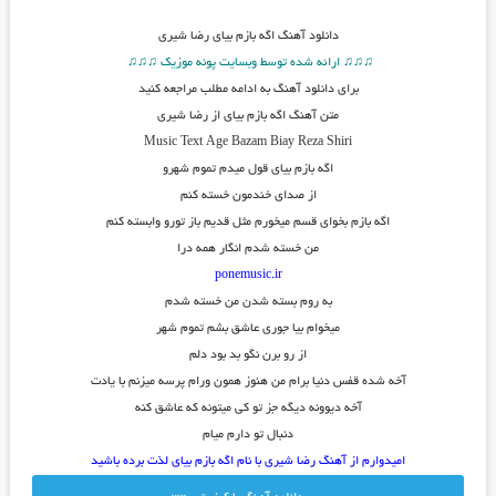
دانلود آهنگ
اگه بازم بیای رضا شیری
♫♫♫ ارائه شده توسط وبسایت پونه موزیک ♫♫♫
برای دانلود آهنگ به ادامه مطلب مراجعه کنید
متن آهنگ اگه بازم بیای از رضا شیری
Music Text
Age Bazam Biay
Reza Shiri
اگه بازم بیای قول میدم تموم شهرو
از صدای خندمون خسته کنم
اگه بازم بخوای قسم میخورم مثل قدیم باز تورو وابسته کنم
من خسته شدم انگار همه درا
ponemusic.ir
به روم بسته شدن من خسته شدم
میخوام بیا جوری عاشق بشم تموم شهر
از رو برن نگو بد بود دلم
آخه شده قفس دنیا برام من هنوز همون ورام پرسه میزنم با یادت
آخه دیوونه دیگه جز تو کی میتونه که عاشق کنه
دنبال تو دارم میام
امیدوارم از آهنگ رضا شیری با نام اگه بازم بیای لذت برده باشید