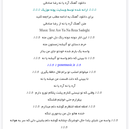
دانلود آهنگ
آره یا نه رضا صادقی
♫♫♫ ارائه شده توسط وبسایت پونه موزیک ♫♫♫
برای دانلود آهنگ به ادامه مطلب مراجعه کنید
متن آهنگ آره یا نه از رضا صادقی
Music Text
Are Ya Na
Reza Sadeghi
♬♫♪ این انار دونه دونه رنگ دل خون منه ♬♫♪
حرم دستای تو آتیشه زمستون منه
واسه یک بارم شده خودتو جای من بذار
♬♫♪ تا ببینی که دلم واسه تو آتیشه یا نه ♬♫♪
♪♬♫♪
ponemusic.ir
♬♫
♬♫♪ میخوام امشب تو برام فال حافظ بگیری ♬♫♪
تا ببینی که دلت قسمت من میشه یا نه
آره یا نه آره یا نه
♬♫♪ وقتی که تو نیستی کنارم پشت پلکام تورو دارم ♬♫♪
بیقرارم حتی خوابتم قشنگه
♬♫♪ لحظه لحظه انتظارم گوشه دلم میذارم ♬♫♪
خنده هاتو دل من بدجوری تنگه
♬♫♪ واسه من شبای یلدا حال خوشرنگ چشاته گوشه دلم بشینی دلی که سر به هواته
♬♫♪