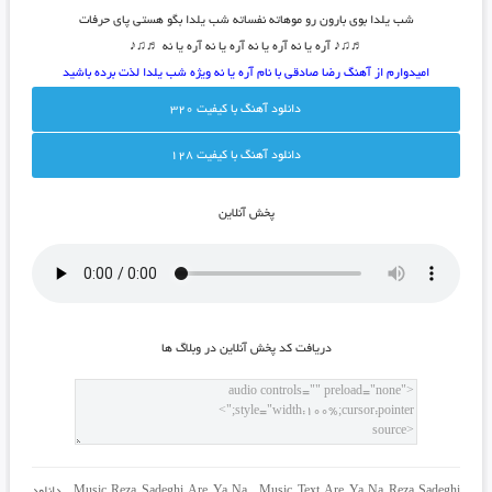
شب یلدا بوی بارون رو موهاته نفساته شب یلدا بگو هستی پای حرفات
♬♫♪ آره یا نه آره یا نه آره یا نه آره یا نه ♬♫♪
امیدوارم از آهنگ رضا صادقی با نام آره یا نه ویژه شب یلدا لذت برده باشید
دانلود آهنگ با کيفيت 320
دانلود آهنگ با کيفيت 128
پخش آنلاين
دريافت کد پخش آنلاين در وبلاگ ها
Music Text Are Ya Na Reza Sadeghi
,
Music Reza Sadeghi Are Ya Na
,
دانلود