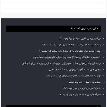
بخش جدید ترین آهنگ ها
چرا توری‌های فلزی این‌قدر پرکاربردند؟
ریمیکس تبلیغاتی چیست و چه تاثیری در برندینگ دارد؟
چطور جم موبایل لجند بخریم که هم ارزان باشد هم مطمئن؟
آلومینیوم ضایعات چیست؟ | همه چیز درباره آلومینیوم دست دوم
راهنمای والدین برای انتخاب شهربازی سرپوشیده ایمن و جذاب برای کودکان
روش های جدید آموزشی برای پایه ششم ابتدایی
بهترین کالاهای سایت های چینی برای خرید و واردات
میکروفون یقه ای زیر یک میلیون
خطرات جراحی ترمیمی بینی چیست؟
تعرفه طراحی سایت تابان شهر آپدیت شد