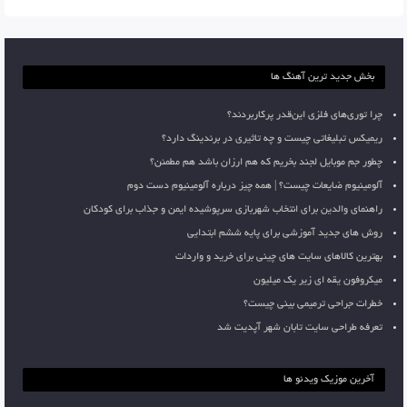
بخش جدید ترین آهنگ ها
چرا توری‌های فلزی این‌قدر پرکاربردند؟
ریمیکس تبلیغاتی چیست و چه تاثیری در برندینگ دارد؟
چطور جم موبایل لجند بخریم که هم ارزان باشد هم مطمئن؟
آلومینیوم ضایعات چیست؟ | همه چیز درباره آلومینیوم دست دوم
راهنمای والدین برای انتخاب شهربازی سرپوشیده ایمن و جذاب برای کودکان
روش های جدید آموزشی برای پایه ششم ابتدایی
بهترین کالاهای سایت های چینی برای خرید و واردات
میکروفون یقه ای زیر یک میلیون
خطرات جراحی ترمیمی بینی چیست؟
تعرفه طراحی سایت تابان شهر آپدیت شد
آخرین موزیک ویدئو ها