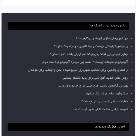
بخش جدید ترین آهنگ ها
چرا توری‌های فلزی این‌قدر پرکاربردند؟
ریمیکس تبلیغاتی چیست و چه تاثیری در برندینگ دارد؟
چطور جم موبایل لجند بخریم که هم ارزان باشد هم مطمئن؟
آلومینیوم ضایعات چیست؟ | همه چیز درباره آلومینیوم دست دوم
راهنمای والدین برای انتخاب شهربازی سرپوشیده ایمن و جذاب برای کودکان
روش های جدید آموزشی برای پایه ششم ابتدایی
بهترین کالاهای سایت های چینی برای خرید و واردات
میکروفون یقه ای زیر یک میلیون
خطرات جراحی ترمیمی بینی چیست؟
تعرفه طراحی سایت تابان شهر آپدیت شد
آخرین موزیک ویدئو ها