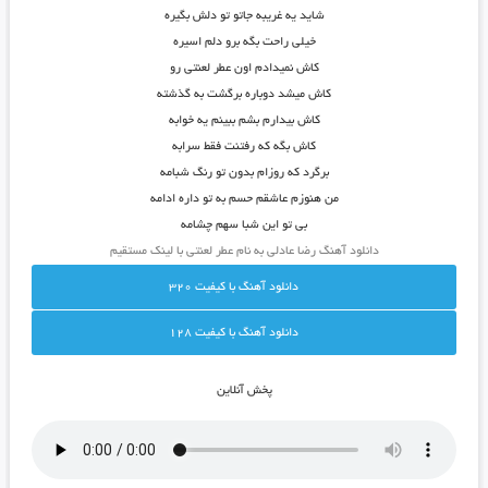
شاید یه غریبه جاتو تو دلش بگیره
خیلی راحت بگه برو دلم اسیره
کاش نمیدادم اون عطر لعنتی رو
کاش میشد دوباره برگشت به گذشته
کاش بیدارم بشم ببینم یه خوابه
کاش بگه که رفتنت فقط سرابه
برگرد که روزام بدون تو رنگ شبامه
من هنوزم عاشقم حسم به تو داره ادامه
بی تو این شبا سهم چشامه
دانلود آهنگ رضا عادلی به نام عطر لعنتی با لینک مستقیم
دانلود آهنگ با کيفيت 320
دانلود آهنگ با کيفيت 128
پخش آنلاين