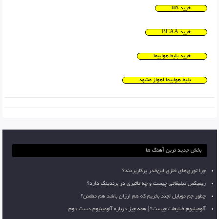
خرید کالا
خرید BCAA
خرید بلیط هواپیما
بلیط هواپیما اهواز مشهد
بخش جدید ترین آهنگ ها
چرا توری‌های فلزی این‌قدر پرکاربردند؟
ریمیکس تبلیغاتی چیست و چه تاثیری در برندینگ دارد؟
چطور جم موبایل لجند بخریم که هم ارزان باشد هم مطمئن؟
آلومینیوم ضایعات چیست؟ | همه چیز درباره آلومینیوم دست دوم