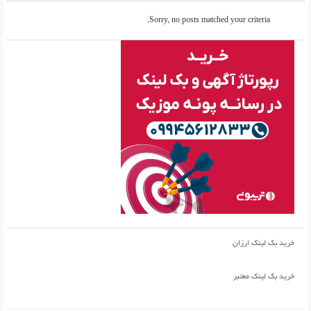
Sorry, no posts matched your criteria.
خرید بک لینک ارزان
خرید بک لینک معتبر