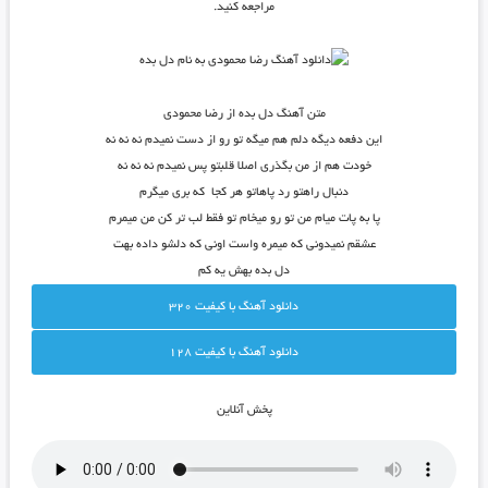
مراجعه کنید.
متن آهنگ دل بده از رضا محمودی
این دفعه دیگه دلم هم میگه تو رو از دست نمیدم نه نه نه
خودت هم از من بگذری اصلا قلبتو پس نمیدم نه نه نه
دنبال راهتو رد پاهاتو هر کجا که بری میگرم
پا به پات میام من تو رو میخام تو فقط لب تر کن من میمرم
عشقم نمیدونی که میمره واست اونی که دلشو داده بهت
دل بده بهش یه کم
دانلود آهنگ با کيفيت 320
دانلود آهنگ با کيفيت 128
پخش آنلاين