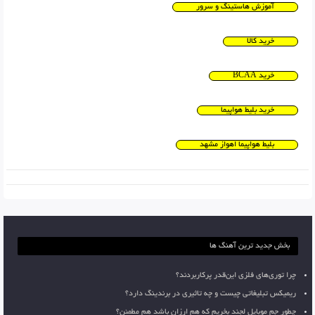
آموزش هاستینگ و سرور
خرید کالا
خرید BCAA
خرید بلیط هواپیما
بلیط هواپیما اهواز مشهد
بخش جدید ترین آهنگ ها
چرا توری‌های فلزی این‌قدر پرکاربردند؟
ریمیکس تبلیغاتی چیست و چه تاثیری در برندینگ دارد؟
چطور جم موبایل لجند بخریم که هم ارزان باشد هم مطمئن؟