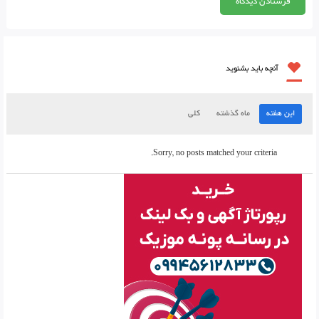
آنچه باید بشنوید
این هفته
ماه گذشته
کلی
Sorry, no posts matched your criteria.