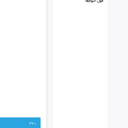
فول البوم‌ها
320