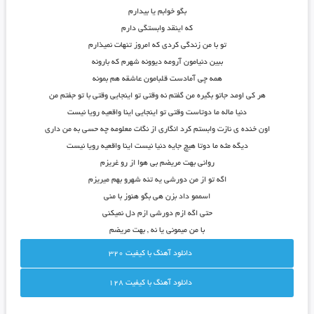
بگو خوابم یا بیدارم
که اینقد وابستگی دارم
تو با من زندگی کردی که امروز تنهات نمیذارم
ببین دنیامون آرومه دیوونه شهرم که بارونه
همه چی آمادست قلبامون عاشقه هم بمونه
هر کی اومد جاتو بگیره من گفتم نه وقتی تو اینجایی وقتی با تو جفتم من
دنیا ماله ما دوتاست وقتی تو اینجایی اینا واقعیه رویا نیست
اون خنده ی نازت وابستم کرد انگاری از نگات معلومه چه حسی به من داری
دیگه مثه ما دوتا هیچ جایه دنیا نیست اینا واقعیه رویا نیست
روانی بهت مریضم بی هوا از رو غریزم
اگه تو از من دورشی یه تنه شهرو بهم میریزم
اسممو داد بزن هی بگو هنوز با منی
حتی اگه ازم دورشی ازم دل نمیکنی
با من میمونی یا نه , بهت مریضم
دانلود آهنگ با کيفيت 320
دانلود آهنگ با کيفيت 128