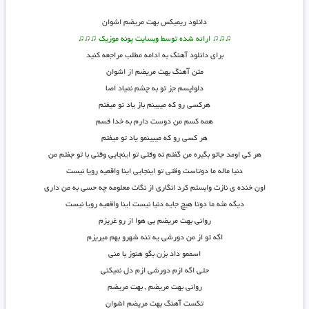
دانلود
ریمیکس بهت مریضم اشوان
♫♫♫ ارائه شده توسط وبسایت پونه موزیک ♫♫♫
برای دانلود آهنگ به ادامه مطلب مراجعه کنید
متن
آهنگ
بهت مریضم از اشوان
دلواپسم جز تو به چشم نمیاد اصا
هرکسی رو که میبینم باز یاد تو میفتم
همه کسم من دوست دارم به خدا قسم
هر کسی رو که میبینمو یاد تو میفتم
هر کی اومد جاتو بگیره من گفتم نه وقتی تو ا
ی
نجایی وقتی با تو جفتم من
دنیا ماله ما دوتاست وقتی تو اینجایی اینا واقعیه رویا نیست
اون خنده ی نازت وابستم کرد انگاری از نگات معلومه چه حسی به من داری
دیگه مثه ما دوتا هیچ جایه دنیا نیست اینا واقعیه رویا نیست
روانی بهت مریضم بی هوا از رو غریزم
اگه تو از من دورشی یه تنه شهرو بهم میریزم
اسممو داد بزن بگو هنوز با منی
حتی اگه ازم دورشی ازم دل نمیکنی
روانی بهت مریضم , بهت مریضم
تکست آهنگ بهت مریضم اشوان