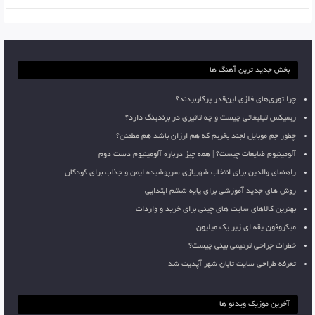
بخش جدید ترین آهنگ ها
چرا توری‌های فلزی این‌قدر پرکاربردند؟
ریمیکس تبلیغاتی چیست و چه تاثیری در برندینگ دارد؟
چطور جم موبایل لجند بخریم که هم ارزان باشد هم مطمئن؟
آلومینیوم ضایعات چیست؟ | همه چیز درباره آلومینیوم دست دوم
راهنمای والدین برای انتخاب شهربازی سرپوشیده ایمن و جذاب برای کودکان
روش های جدید آموزشی برای پایه ششم ابتدایی
بهترین کالاهای سایت های چینی برای خرید و واردات
میکروفون یقه ای زیر یک میلیون
خطرات جراحی ترمیمی بینی چیست؟
تعرفه طراحی سایت تابان شهر آپدیت شد
آخرین موزیک ویدئو ها