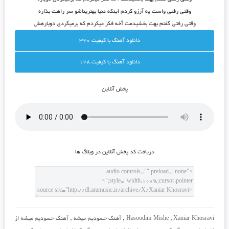
وقتی رفتی واست یه آرزو کردم اینکه دنیا بهتریناشو سر راهت بذاره
وقتی رفتی گفتم بهت بخشیدمت آخه فکر میکردم که برمیگردی دوبارهش
دانلود آهنگ با کيفيت 320
دانلود آهنگ با کيفيت 128
پخش آنلاين
دريافت کد پخش آنلاين در وبلاگ ها
Xaniar Khosravi
,
Hasoodim Mishe
,
آهنگ حسودیم میشه
,
آهنگ حسودیم میشه از