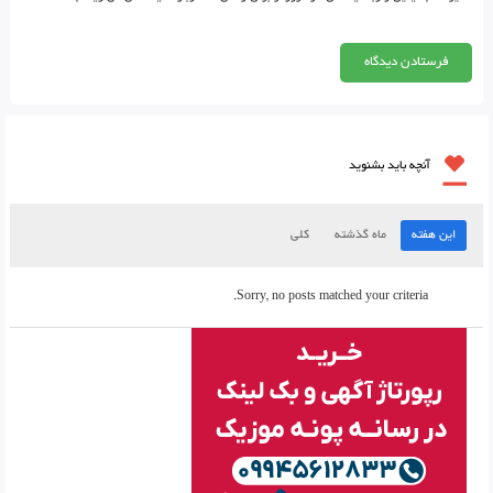
آنچه باید بشنوید
این هفته
ماه گذشته
کلی
Sorry, no posts matched your criteria.