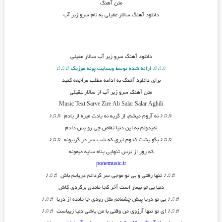
متن آهنگ
دانلود آهنگ سالار عقیلی به نام سرو زیر آب
دانلود آهنگ
سرو زیر آب سالار عقیلی
♫♫♫ ارائه شده توسط وبسایت پونه موزیک ♫♫♫
برای دانلود آهنگ به ادامه مطلب مراجعه کنید
متن آهنگ سرو زیر آب از سالار عقیلی
Music Text
Sarve Zire Ab
Salar Salar Aghili
♬♫♪ نه آروم میشم، از گریه نه یادت میره از یادم ♬♫♪
نمیدونم به این دنیا تقاص چی رو پس دادم
♬♫♪ بگو پشت کدوم ابری که شب سر در گریبونه ♬♫♪
که روز از ترس تنهایی پناه سایه میمونه
ponemusic.ir
♬♫♪ تنها رفتی و بی تو موجی سر گردانم دریایم باش ♬♫♪
دنیا بی تو بیمار است آخر کجا ماندی برگردی کاش
♬♫♪ بی تو دریا پیش چشمانم مثل رودی جا مانده از دریا ♬♫♪
♬♫♪ ای تو تنها آرزوی من وقتی با من باشی دنیا زیباست ♬♫♪