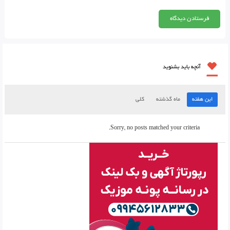
آنچه باید بشنوید
این هفته
ماه گذشته
کلی
Sorry, no posts matched your criteria.