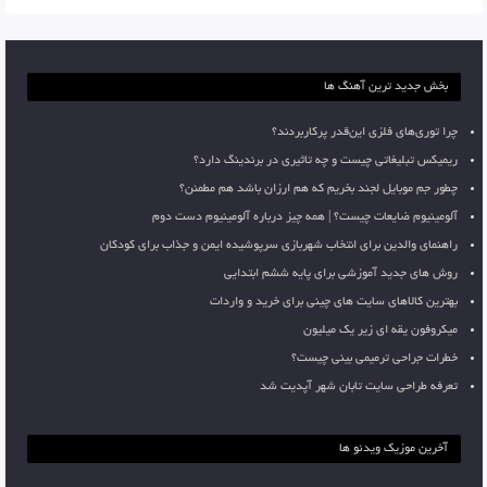
بخش جدید ترین آهنگ ها
چرا توری‌های فلزی این‌قدر پرکاربردند؟
ریمیکس تبلیغاتی چیست و چه تاثیری در برندینگ دارد؟
چطور جم موبایل لجند بخریم که هم ارزان باشد هم مطمئن؟
آلومینیوم ضایعات چیست؟ | همه چیز درباره آلومینیوم دست دوم
راهنمای والدین برای انتخاب شهربازی سرپوشیده ایمن و جذاب برای کودکان
روش های جدید آموزشی برای پایه ششم ابتدایی
بهترین کالاهای سایت های چینی برای خرید و واردات
میکروفون یقه ای زیر یک میلیون
خطرات جراحی ترمیمی بینی چیست؟
تعرفه طراحی سایت تابان شهر آپدیت شد
آخرین موزیک ویدئو ها