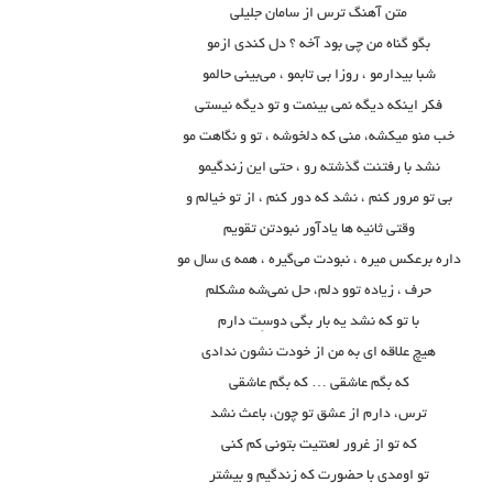
متن آهنگ ترس از سامان جلیلی
بگو گناه من چی بود آخه ؟ دل کندی ازمو
شبا بیدارمو ، روزا بی تابمو ، می‌بینی حالمو
فکر اینکه دیگه نمی بینمت و تو دیگه نیستی
خب منو میکشه، منی که دلخوشه ، تو و نگاهت مو
نشد با رفتنت گذشته رو ، حتی این زندگیمو
بی تو مرور کنم ، نشد که دور کنم ، از تو خیالم و
وقتی ثانیه ها یادآور نبودتن تقویم
داره برعکس میره ، نبودت می‌گیره ، همه ی سال مو
حرف ، زیاده توو دلم، حل نمی‌شه مشکلم
با تو که نشد یه بار بگی دوسِت دارم
هیچ علاقه ای به من از خودت نشون ندادی
که بگم عاشقی … که بگم عاشقی
ترس، دارم از عشق تو چون، باعث نشد
که تو از غرور لعنتیت بتونی کم کنی
تو اومدی با حضورت که زندگیم و بیشتر