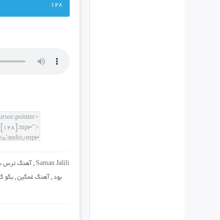
128
Saman Jalili
,
آهنگ ترس سا
بود
,
آهنگ غمگین
,
بگو گن