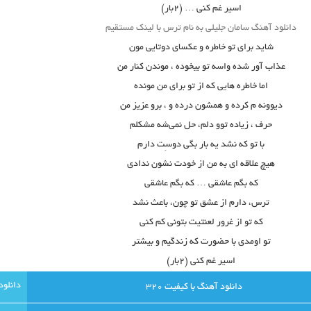
اسیر غم کنی … (۲بار)
دانلود آهنگ سامان جلیلی به نام ترس با لینک مستقیم
شاید برای تو خاطره و عکسای دوتایی مون
عذاب آور شده واسه تو بیخوده ، موندن کنار من
اما خاطره هایی که از تو برای من مونده
دیوونه م کرده و همشون درده و ، برو عزیز من
حرف ، زیاده توو دلم، حل نمی‌شه مشکلم
با تو که نشد یه بار بگی دوسِت دارم
هیچ علاقه ای به من از خودت نشون ندادی
که بگم عاشقی … که بگم عاشقی
ترس، دارم از عشق تو چون، باعث نشد
که تو از غرور لعنتیت بتونی کم کنی
تو اومدی با حضورت که زندگیم و بیشتر
اسیر غم کنی (۲بار)
دانلود آهنگ با کيفيت 320