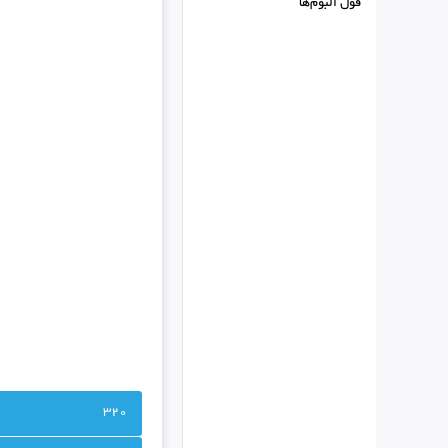
فول البوم‌ها
320