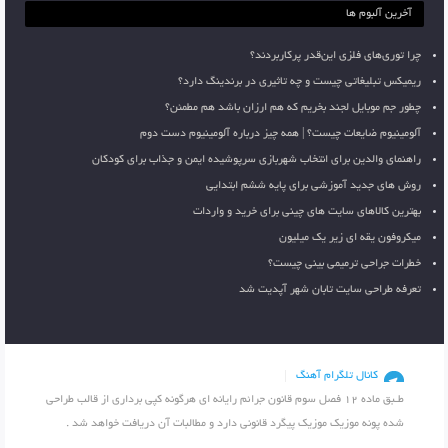
آخرین آلبوم ها
چرا توری‌های فلزی این‌قدر پرکاربردند؟
ریمیکس تبلیغاتی چیست و چه تاثیری در برندینگ دارد؟
چطور جم موبایل لجند بخریم که هم ارزان باشد هم مطمئن؟
آلومینیوم ضایعات چیست؟ | همه چیز درباره آلومینیوم دست دوم
راهنمای والدین برای انتخاب شهربازی سرپوشیده ایمن و جذاب برای کودکان
روش های جدید آموزشی برای پایه ششم ابتدایی
بهترین کالاهای سایت های چینی برای خرید و واردات
میکروفون یقه ای زیر یک میلیون
خطرات جراحی ترمیمی بینی چیست؟
تعرفه طراحی سایت تابان شهر آپدیت شد
کانال تلگرام آهنگ
طـبق ماده 12 فصل سوم قانون جرائم رایانه ای هرگونه کپی برداری از قالب طراحی
شده پونه موزیک موزیک پیگرد قانونی دارد و مطالبات آن دریافت خواهد شد .