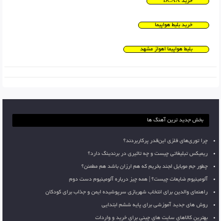
خرید BCAA
خرید بلیط هواپیما
بلیط هواپیما اهواز مشهد
بخش جدید ترین آهنگ ها
چرا توری‌های فلزی این‌قدر پرکاربردند؟
ریمیکس تبلیغاتی چیست و چه تاثیری در برندینگ دارد؟
چطور جم موبایل لجند بخریم که هم ارزان باشد هم مطمئن؟
آلومینیوم ضایعات چیست؟ | همه چیز درباره آلومینیوم دست دوم
راهنمای والدین برای انتخاب شهربازی سرپوشیده ایمن و جذاب برای کودکان
روش های جدید آموزشی برای پایه ششم ابتدایی
بهترین کالاهای سایت های چینی برای خرید و واردات