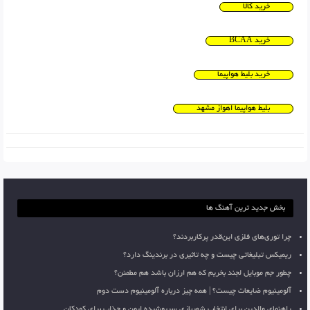
خرید کالا
خرید BCAA
خرید بلیط هواپیما
بلیط هواپیما اهواز مشهد
بخش جدید ترین آهنگ ها
چرا توری‌های فلزی این‌قدر پرکاربردند؟
ریمیکس تبلیغاتی چیست و چه تاثیری در برندینگ دارد؟
چطور جم موبایل لجند بخریم که هم ارزان باشد هم مطمئن؟
آلومینیوم ضایعات چیست؟ | همه چیز درباره آلومینیوم دست دوم
راهنمای والدین برای انتخاب شهربازی سرپوشیده ایمن و جذاب برای کودکان