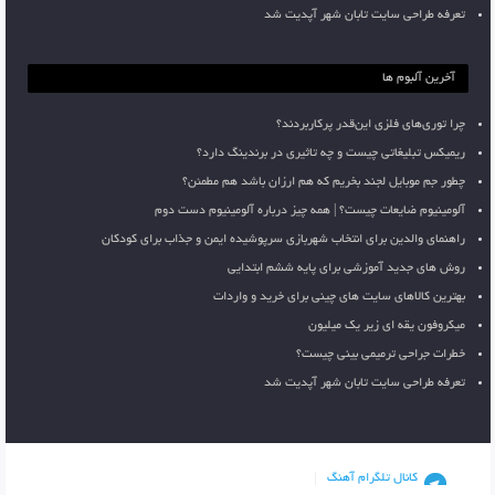
تعرفه طراحی سایت تابان شهر آپدیت شد
آخرین آلبوم ها
چرا توری‌های فلزی این‌قدر پرکاربردند؟
ریمیکس تبلیغاتی چیست و چه تاثیری در برندینگ دارد؟
چطور جم موبایل لجند بخریم که هم ارزان باشد هم مطمئن؟
آلومینیوم ضایعات چیست؟ | همه چیز درباره آلومینیوم دست دوم
راهنمای والدین برای انتخاب شهربازی سرپوشیده ایمن و جذاب برای کودکان
روش های جدید آموزشی برای پایه ششم ابتدایی
بهترین کالاهای سایت های چینی برای خرید و واردات
میکروفون یقه ای زیر یک میلیون
خطرات جراحی ترمیمی بینی چیست؟
تعرفه طراحی سایت تابان شهر آپدیت شد
کانال تلگرام آهنگ