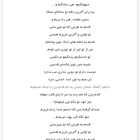
دیوونگیمو، هی سادگیم و …
بیا برای آخرین دفه تو ساحلای نمناک
بدون مقصد، هی راه بریم و
قسم به هرچی که تو میپرستی
تو اولین و آخرین عزیزم هستی
قسم به حلقه های اشک توی چشمام
من از تو غیر از تو چیزی نمی خوام
تو خستگیمو زندگیمو مردگیمی
شبیه حس توی عکسای قدیمی
دوست دارم تو دوس نداری عب نداره
دل منم به اون خدا، خدایی داره
دانلود آهنگ سامان جلیلی به نام قدم بزن با لینک مستقیم
قدم بزن که غم زده به سر تا پای قلب تنهام
بجز خود تو مگه چی میخوام؟ …
صدام گرفته بس که اسمتو صدا زدم عزیزم
منو نگاه کن، بهت مریضم …
قسم به هرچی که تو میپرستی
تو اولین و آخرین عزیزم هستی
قسم به حلقه های اشک توی چشمام