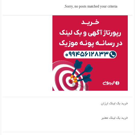
Sorry, no posts matched your criteria.
خرید بک لینک ارزان
خرید بک لینک معتبر